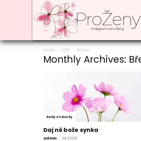
ProŽeny
magazín pro ženy
Home
2021
Březen
Monthly Archives: Bř
Rady a návody
Daj ně bože synka
admin
-
24.3.2021