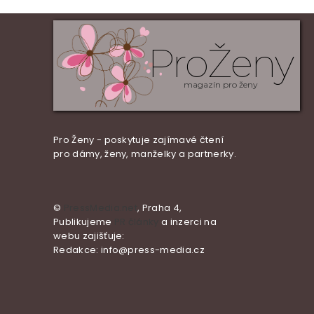
ProŽeny
magazín pro ženy
Pro Ženy - poskytuje zajímavé čtení
pro dámy, ženy, manželky a partnerky.
©
PressMedia.net
, Praha 4,
Publikujeme
PR články
a inzerci na
webu zajišťuje:
Redakce: info@press-media.cz