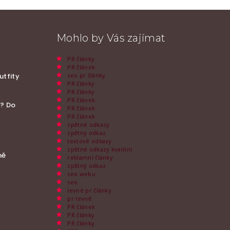
Mohlo by Vás zajímat
PR články
h
PR článek
seo pr články
utfity
PR články
PR články
PR článek
t? Do
PR článek
PR článek
zpětné odkazy
zpětný odkaz
textové odkazy
zpětné odkazy kvalitní
ně
reklamní články
zpětný odkaz
seo webu
seo
levné pr články
pr levně
PR článek
PR články
PR články