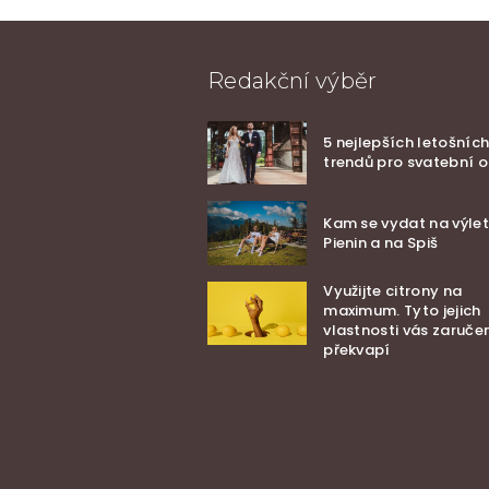
Redakční výběr
5 nejlepších letošníc
trendů pro svatební o
Kam se vydat na výle
Pienin a na Spiš
Využijte citrony na
maximum. Tyto jejich
vlastnosti vás zaruče
překvapí