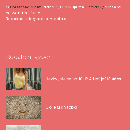
©
PressMedia.net
, Praha 4, Publikujeme
PR články
a inzerci
na webu zajišťuje:
Redakce: info@press-media.cz
Redakční výběr
Hezky jste se nalíčili? A teď ještě účes…
Co je Manitoba