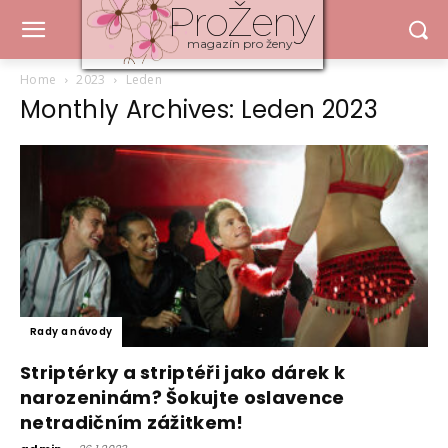
ProŽeny
magazín pro ženy
Home
2023
Leden
Monthly Archives: Leden 2023
Rady a návody
Striptérky a striptéři jako dárek k
narozeninám? Šokujte oslavence
netradičním zážitkem!