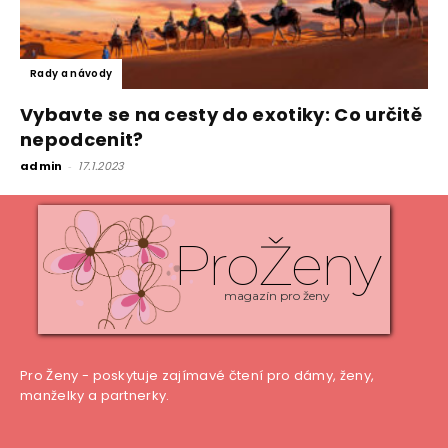
Rady a návody
Vybavte se na cesty do exotiky: Co určitě
nepodcenit?
admin
-
17.1.2023
ProŽeny
magazín pro ženy
Pro Ženy - poskytuje zajímavé čtení pro dámy, ženy,
manželky a partnerky.