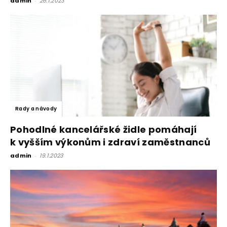
admin
-
26.1.2023
Rady a návody
Pohodlné kancelářské židle pomáhají
k vyšším výkonům i zdraví zaměstnanců
admin
-
19.1.2023