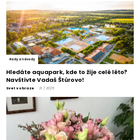
Rady a návody
Hledáte aquapark, kde to žije celé léto?
Navštivte Vadaš Štúrovo!
Svet v obraze
-
31.7.2025