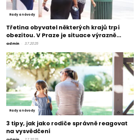
Rady a návody
Třetina obyvatel některých krajů trpí
obezitou. V Praze je situace výrazně...
admin
-
3.7.2025
Rady a návody
3 tipy, jak jako rodiče správně reagovat
na vysvědčení
admin
-
2.7.2025