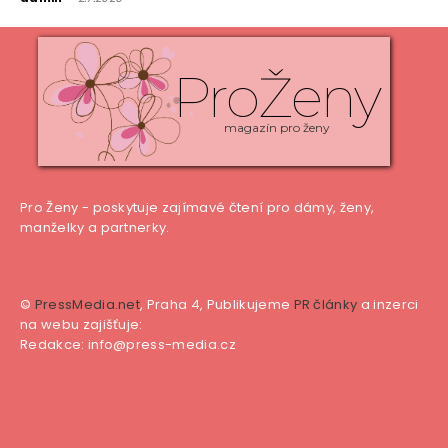
ProŽeny
magazín pro ženy
Pro Ženy - poskytuje zajímavé čtení pro dámy, ženy,
manželky a partnerky.
©
PressMedia.net
, Praha 4, Publikujeme
PR články
a inzerci
na webu zajišťuje:
Redakce: info@press-media.cz