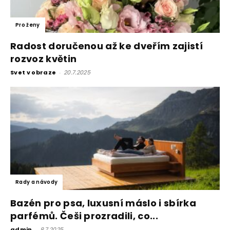
Pro ženy
Radost doručenou až ke dveřím zajistí
rozvoz květin
Svet v obraze
-
20.7.2025
Rady a návody
Bazén pro psa, luxusní máslo i sbírka
parfémů. Češi prozradili, co...
admin
-
8.7.2025