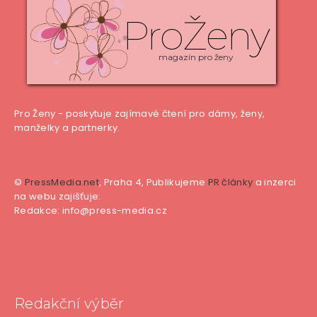
ProŽeny
magazín pro ženy
Pro Ženy - poskytuje zajímavé čtení pro dámy, ženy,
manželky a partnerky.
©
PressMedia.net
, Praha 4, Publikujeme
PR články
a inzerci
na webu zajišťuje:
Redakce: info@press-media.cz
Redakční výběr