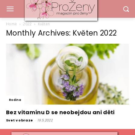
ProŽeny
magazín pro ženy
Home
2022
Květen
Monthly Archives: Květen 2022
Rodina
Bez vitamínu D se neobejdou ani děti
Svet v obraze
-
19.5.2022