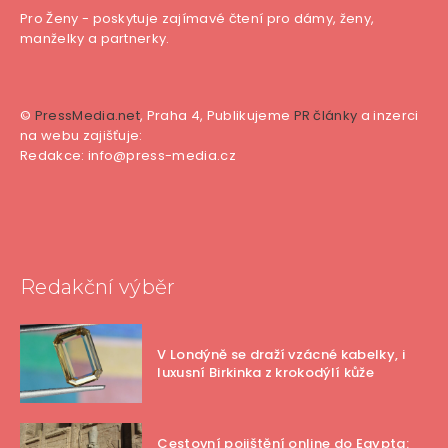
Pro Ženy - poskytuje zajímavé čtení pro dámy, ženy,
manželky a partnerky.
©
PressMedia.net
, Praha 4, Publikujeme
PR články
a inzerci
na webu zajišťuje:
Redakce: info@press-media.cz
Redakční výběr
V Londýně se draží vzácné kabelky, i
luxusní Birkinka z krokodýlí kůže
Cestovní pojištění online do Egypta: