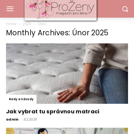
ProŽeny
magazín pro ženy
Home
2025
Únor
Monthly Archives: Únor 2025
Rady a návody
Jak vybrat tu správnou matraci
admin
-
5.2.2025