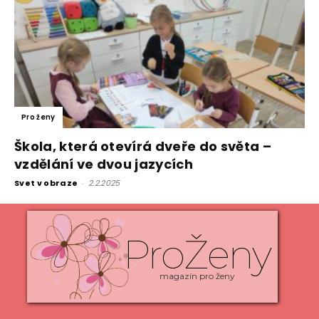
Pro ženy
Škola, která otevírá dveře do světa –
vzdělání ve dvou jazycích
Svet v obraze
-
2.2.2025
ProŽeny
magazín pro ženy