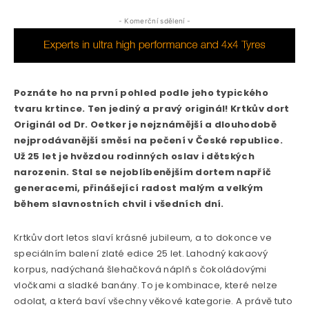
- Komerční sdělení -
Poznáte ho na první pohled podle jeho typického
tvaru krtince. Ten jediný a pravý originál! Krtkův dort
Originál od Dr. Oetker je nejznámější a dlouhodobě
nejprodávanější směsí na pečení v České republice.
Už 25 let je hvězdou rodinných oslav i dětských
narozenin. Stal se nejoblíbenějším dortem napříč
generacemi, přinášející radost malým a velkým
během slavnostních chvil i všedních dní.
Krtkův dort letos slaví krásné jubileum, a to dokonce ve
speciálním balení zlaté edice 25 let. Lahodný kakaový
korpus, nadýchaná šlehačková náplň s čokoládovými
vločkami a sladké banány. To je kombinace, které nelze
odolat, a která baví všechny věkové kategorie. A právě tuto