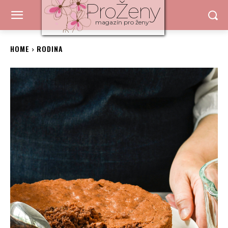
ProŽeny
magazín pro ženy
HOME
RODINA