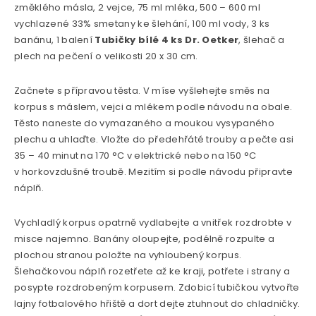
změklého másla, 2 vejce, 75 ml mléka, 500 – 600 ml
vychlazené 33% smetany ke šlehání, 100 ml vody, 3 ks
banánu, 1 balení
Tubičky bílé 4 ks Dr. Oetker
, šlehač a
plech na pečení o velikosti 20 x 30 cm.
Začnete s přípravou těsta. V míse vyšlehejte směs na
korpus s máslem, vejci a mlékem podle návodu na obale.
Těsto naneste do vymazaného a moukou vysypaného
plechu a uhlaďte. Vložte do předehřáté trouby a pečte asi
35 – 40 minut na 170 °C v elektrické nebo na 150 °C
v horkovzdušné troubě. Mezitím si podle návodu připravte
náplň.
Vychladlý korpus opatrně vydlabejte a vnitřek rozdrobte v
misce najemno. Banány oloupejte, podélně rozpulte a
plochou stranou položte na vyhloubený korpus.
Šlehačkovou náplň rozetřete až ke kraji, potřete i strany a
posypte rozdrobeným korpusem. Zdobicí tubičkou vytvořte
lajny fotbalového hřiště a dort dejte ztuhnout do chladničky.