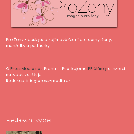
ProŽeny
magazín pro ženy
Pro Ženy - poskytuje zajímavé čtení pro dámy, ženy,
manželky a partnerky.
©
PressMedia.net
, Praha 4, Publikujeme
PR články
a inzerci
na webu zajišťuje:
Redakce: info@press-media.cz
Redakční výběr