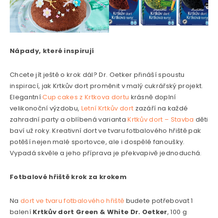
Nápady, které inspirují
Chcete jít ještě o krok dál? Dr. Oetker přináší spoustu
inspirací, jak Krtkův dort proměnit v malý cukrářský projekt.
Elegantní
Cup cakes z Krtkova dortu
krásně doplní
velikonoční výzdobu,
Letní Krtkův dort
zazáří na každé
zahradní party a oblíbená varianta
Krtkův dort – Stavba
děti
baví už roky. Kreativní dort ve tvaru fotbalového hřiště pak
potěší nejen malé sportovce, ale i dospělé fanoušky.
Vypadá skvěle a jeho příprava je překvapivě jednoduchá.
Fotbalové hřiště krok za krokem
Na
dort ve tvaru fotbalového hřiště
budete potřebovat 1
balení
Krtkův dort Green & White Dr. Oetker
, 100 g