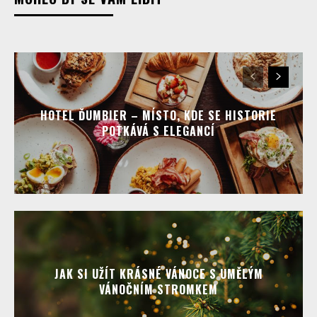
HOTEL ĎUMBIER – MÍSTO, KDE SE HISTORIE
POTKÁVÁ S ELEGANCÍ
JAK SI UŽÍT KRÁSNÉ VÁNOCE S UMĚLÝM
VÁNOČNÍM STROMKEM