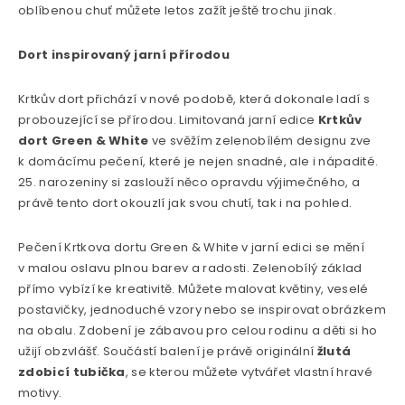
oblíbenou chuť můžete letos zažít ještě trochu jinak.
Dort inspirovaný jarní přírodou
Krtkův dort přichází v nové podobě, která dokonale ladí s
probouzející se přírodou. Limitovaná jarní edice
Krtkův
dort Green & White
ve svěžím zelenobílém designu zve
k domácímu pečení, které je nejen snadné, ale i nápadité.
25. narozeniny si zaslouží něco opravdu výjimečného, a
právě tento dort okouzlí jak svou chutí, tak i na pohled.
Pečení Krtkova dortu Green & White v jarní edici se mění
v malou oslavu plnou barev a radosti. Zelenobílý základ
přímo vybízí ke kreativitě. Můžete malovat květiny, veselé
postavičky, jednoduché vzory nebo se inspirovat obrázkem
na obalu. Zdobení je zábavou pro celou rodinu a děti si ho
užijí obzvlášť. Součástí balení je právě originální
žlutá
zdobicí tubička
, se kterou můžete vytvářet vlastní hravé
motivy.