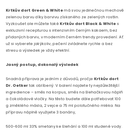
Krtkův dort Green & White
má svou jedinečnou mechově
zelenou barvu díky barvivu získaného ze zelených rostlin.
Vyzkoušet ale můžete také
Krtkův dort Black & White
s
exkluzivní recepturou s intenzivním černým kakaem, bez
přidaných barviv, v moderním černém trendy provedení. Ať
už si vyberete jakýkoliv, pečení zvládnete rychle a bez
stresu a výsledek je vždy efektní.
Jasný postup, dokonalý výsledek
Snadná příprava je jedním z důvodů, pročje
Krtkův dort
Dr. Oetker
tak oblíbený. V balení najdete ty nejdůležitější
ingredience – směs na korpus, směs na šlehačkovou náplň
a čokoládové vločky. Na těsto budete dále potřebovat 100
g změklého másla, 2 vejce a 75 ml polotučného mléka. Na
přípravu náplně využijete 3 banány,
500-600 ml 33% smetany ke šlehání a 100 ml studené vody.