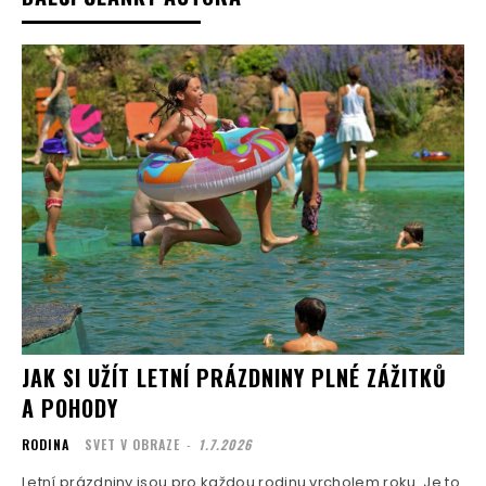
JAK SI UŽÍT LETNÍ PRÁZDNINY PLNÉ ZÁŽITKŮ
A POHODY
RODINA
SVET V OBRAZE
-
1.7.2026
Letní prázdniny jsou pro každou rodinu vrcholem roku. Je to