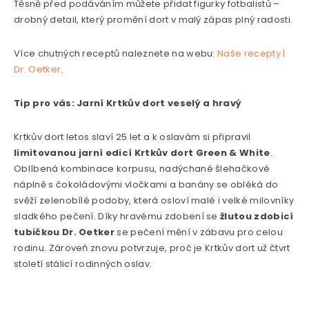
Těsně před podáváním můžete přidat figurky fotbalistů –
drobný detail, který promění dort v malý zápas plný radosti.
Více chutných receptů naleznete na webu:
Naše recepty |
Dr. Oetker
.
Tip pro vás: Jarní Krtkův dort veselý a hravý
Krtkův dort letos slaví 25 let a k oslavám si připravil
limitovanou jarní edicí Krtkův dort Green & White
.
Oblíbená kombinace korpusu, nadýchané šlehačkové
náplně s čokoládovými vločkami a banány se obléká do
svěží zelenobílé podoby, která osloví malé i velké milovníky
sladkého pečení. Díky hravému zdobení se
žlutou zdobicí
tubičkou Dr. Oetker
se pečení mění v zábavu pro celou
rodinu. Zároveň znovu potvrzuje, proč je Krtkův dort už čtvrt
století stálicí rodinných oslav.