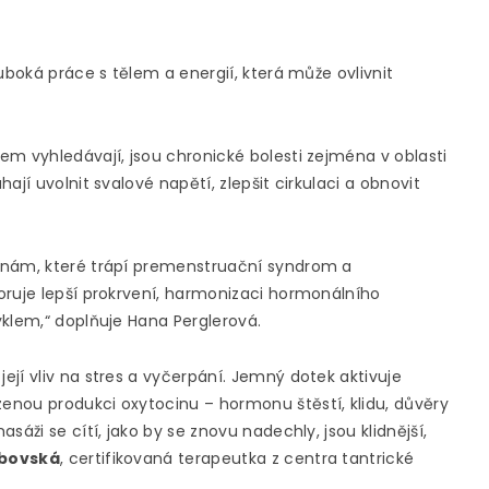
uboká práce s tělem a energií, která může ovlivnit
em vyhledávají, jsou chronické bolesti zejména v oblasti
jí uvolnit svalové napětí, zlepšit cirkulaci a obnovit
enám, které trápí premenstruační syndrom a
oruje lepší prokrvení, harmonizaci hormonálního
yklem,“ doplňuje Hana Perglerová.
jí vliv na stres a vyčerpání. Jemný dotek aktivuje
enou produkci oxytocinu – hormonu štěstí, klidu, důvěry
áži se cítí, jako by se znovu nadechly, jsou klidnější,
bovská
, certifikovaná terapeutka z centra tantrické