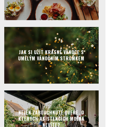
JAK SI UŽÍT KRÁSNÉ VÁNOCE S
UMĚLÝM VÁNOČNÍM STROMKEM
NEJEN ZABOUCHNUTÉ DVEŘE. O
KTERÝCH ASISTENCÍCH MOŽNÁ
NEVÍTE?