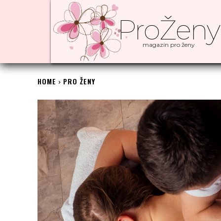
ProŽeny
magazín pro ženy
HOME
PRO ŽENY