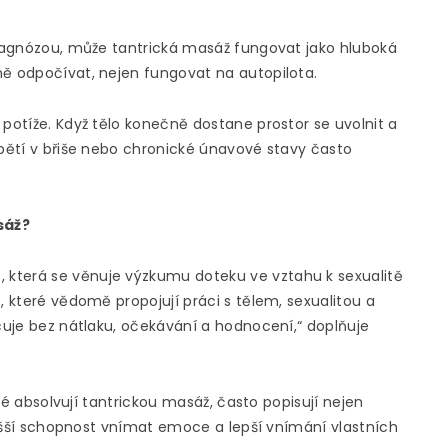
 diagnózou, může tantrická masáž fungovat jako hluboká
ně odpočívat, nejen fungovat na autopilota.
 potíže. Když tělo konečně dostane prostor se uvolnit a
apětí v břiše nebo chronické únavové stavy často
sáž?
o
, která se věnuje výzkumu doteku ve vztahu k sexualitě
, které vědomě propojují práci s tělem, sexualitou a
acuje bez nátlaku, očekávání a hodnocení,“ doplňuje
eré absolvují tantrickou masáž, často popisují nejen
 vyšší schopnost vnímat emoce a lepší vnímání vlastních