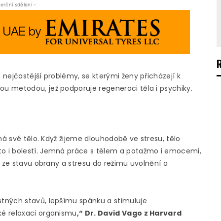
erční sdělení -
nejčastější problémy, se kterými ženy přicházejí k
u metodou, jež podporuje regeneraci těla i psychiky.
má své tělo. Když žijeme dlouhodobě ve stresu, tělo
o i bolestí. Jemná práce s tělem a potažmo i emocemi,
t ze stavu obrany a stresu do režimu uvolnění a
tných stavů, lepšímu spánku a stimuluje
ké relaxaci organismu
,“ Dr. David Vago z Harvard