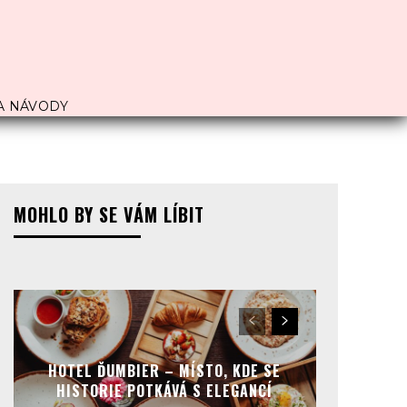
A NÁVODY
MOHLO BY SE VÁM LÍBIT
HOTEL ĎUMBIER – MÍSTO, KDE SE
HISTORIE POTKÁVÁ S ELEGANCÍ