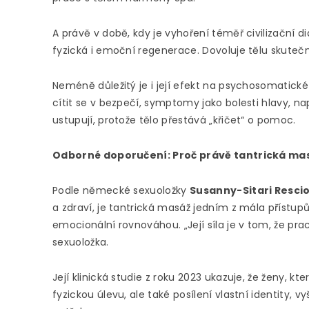
A právě v době, kdy je vyhoření téměř civilizační
fyzická i emoční regenerace. Dovoluje tělu skuteč
Neméně důležitý je i její efekt na psychosomatické
cítit se v bezpečí, symptomy jako bolesti hlavy, n
ustupují, protože tělo přestává „křičet“ o pomoc.
Odborné doporučení: Proč právě tantrická ma
Podle německé sexuoložky
Susanny-Sitari Resci
a zdraví, je tantrická masáž jedním z mála přístupů
emocionální rovnováhou. „Její síla je v tom, že pr
sexuoložka.
Její klinická studie z roku 2023 ukazuje, že ženy, kt
fyzickou úlevu, ale také posílení vlastní identity,