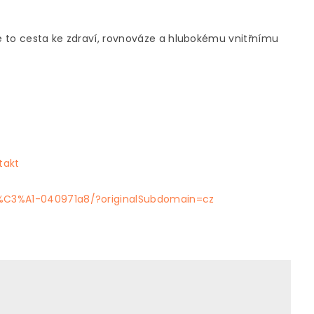
je to cesta ke zdraví, rovnováze a hlubokému vnitřnímu
takt
v%C3%A1-040971a8/?originalSubdomain=cz