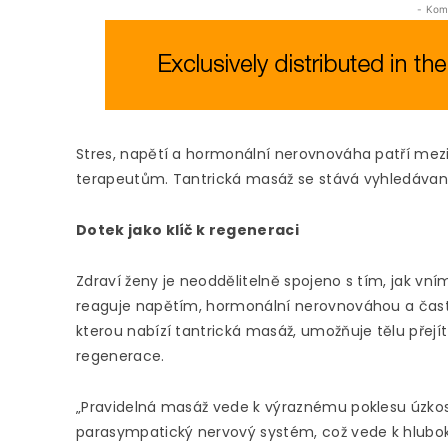
- Kom
Stres, napětí a hormonální nerovnováha patří mezi 
terapeutům. Tantrická masáž se stává vyhledávano
Dotek jako klíč k regeneraci
Zdraví ženy je neoddělitelně spojeno s tím, jak vní
reaguje napětím, hormonální nerovnováhou a čast
kterou nabízí tantrická masáž, umožňuje tělu přejí
regenerace.
„Pravidelná masáž vede k výraznému poklesu úzkos
parasympatický nervový systém, což vede k hlubo