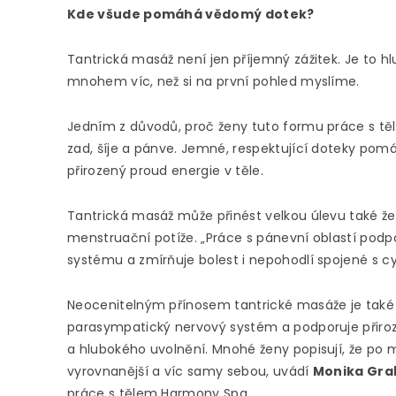
Kde všude pomáhá vědomý dotek?
Tantrická masáž není jen příjemný zážitek. Je to hl
mnohem víc, než si na první pohled myslíme.
Jedním z důvodů, proč ženy tuto formu práce s těl
zad, šíje a pánve. Jemné, respektující doteky pomáha
přirozený proud energie v těle.
Tantrická masáž může přinést velkou úlevu také ž
menstruační potíže. „Práce s pánevní oblastí podp
systému a zmírňuje bolest i nepohodlí spojené s c
Neocenitelným přínosem tantrické masáže je také je
parasympatický nervový systém a podporuje přiroz
a hlubokého uvolnění. Mnohé ženy popisují, že po mas
vyrovnanější a víc samy sebou, uvádí
Monika Gra
práce s tělem Harmony Spa.