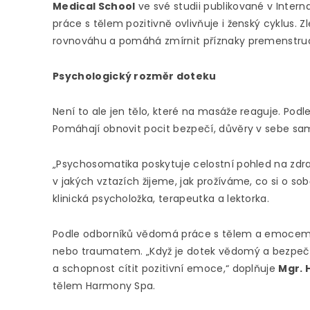
Medical School
ve své studii publikované v Intern
práce s tělem pozitivně ovlivňuje i ženský cyklus. 
rovnováhu a pomáhá zmírnit příznaky premenstru
Psychologický rozměr doteku
Není to ale jen tělo, které na masáže reaguje. Podl
Pomáhají obnovit pocit bezpečí, důvěry v sebe sa
„Psychosomatika poskytuje celostní pohled na zdrav
v jakých vztazích žijeme, jak prožíváme, co si o so
klinická psycholožka, terapeutka a lektorka.
Podle odborníků vědomá práce s tělem a emocemi
nebo traumatem. „Když je dotek vědomý a bezpečný
a schopnost cítit pozitivní emoce,“ doplňuje
Mgr. 
tělem Harmony Spa.