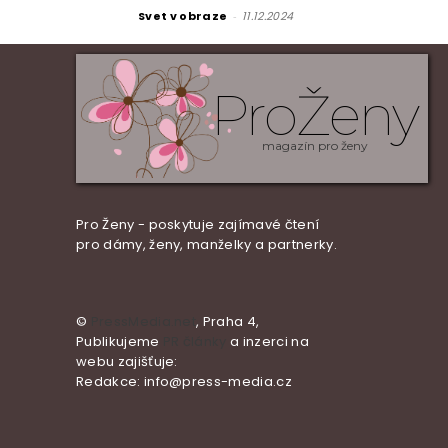
Svet v obraze
-
11.12.2024
ProŽeny
magazín pro ženy
Pro Ženy - poskytuje zajímavé čtení
pro dámy, ženy, manželky a partnerky.
©
PressMedia.net
, Praha 4,
Publikujeme
PR články
a inzerci na
webu zajišťuje:
Redakce: info@press-media.cz