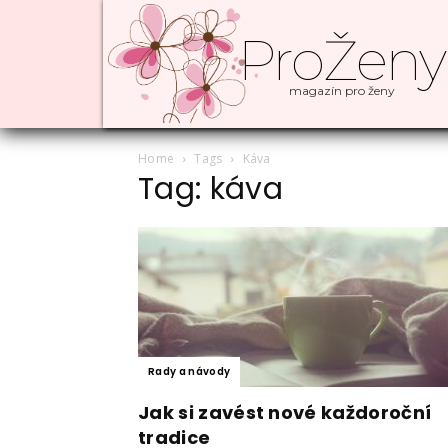
ProŽeny
magazín pro ženy
Home
Tags
Káva
Tag: káva
Rady a návody
Jak si zavést nové každoroční
tradice