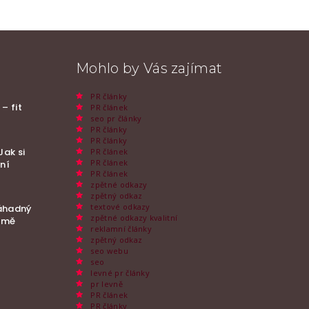
Mohlo by Vás zajímat
PR články
– fit
PR článek
seo pr články
PR články
PR články
Jak si
PR článek
PR článek
vní
PR článek
zpětné odkazy
zpětný odkaz
textové odkazy
áhadný
zpětné odkazy kvalitní
 tmě
reklamní články
zpětný odkaz
seo webu
seo
levné pr články
pr levně
PR článek
PR články