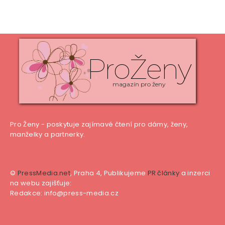
ProŽeny
magazín pro ženy
Pro Ženy - poskytuje zajímavé čtení pro dámy, ženy,
manželky a partnerky.
©
PressMedia.net
, Praha 4, Publikujeme
PR články
a inzerci
na webu zajišťuje:
Redakce: info@press-media.cz