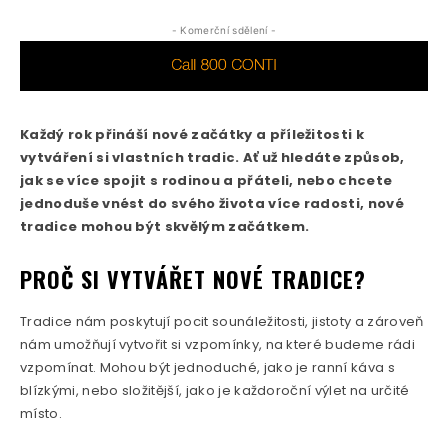
- Komerční sdělení -
Každý rok přináší nové začátky a příležitosti k
vytváření si vlastních tradic. Ať už hledáte způsob,
jak se více spojit s rodinou a přáteli, nebo chcete
jednoduše vnést do svého života více radosti, nové
tradice mohou být skvělým začátkem.
PROČ SI VYTVÁŘET NOVÉ TRADICE?
Tradice nám poskytují pocit sounáležitosti, jistoty a zároveň
nám umožňují vytvořit si vzpomínky, na které budeme rádi
vzpomínat. Mohou být jednoduché, jako je ranní káva s
blízkými, nebo složitější, jako je každoroční výlet na určité
místo.