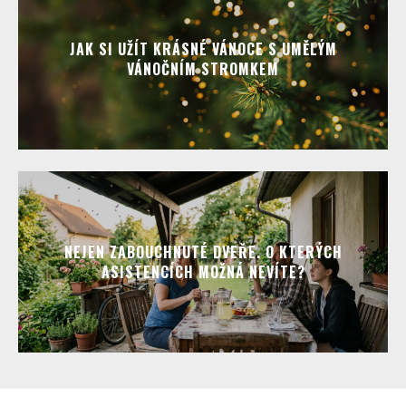
JAK SI UŽÍT KRÁSNÉ VÁNOCE S UMĚLÝM
VÁNOČNÍM STROMKEM
NEJEN ZABOUCHNUTÉ DVEŘE. O KTERÝCH
ASISTENCÍCH MOŽNÁ NEVÍTE?