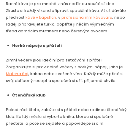
Ranní káva je pro mnohé z nás nedílnou součástí dne.
Zkuste si každý víkend připravit speciální kávu. Ať už dáváte
přednost
kávě v kapslích
, v
profesionálním kávovaru
, nebo
raději připravujete turka, doplňte ji něčím výjimečným –
třeba domácím muffinem nebo čerstvým ovocem.
Horké nápoje s přáteli
Zimní večery jsou ideální pro setkávání s přáteli.
Zorganizujte si pravidelné večery s horkými nápoji, jako je
Matcha čaj
, kakao nebo svařené víno. Každý může přinést
svůj oblíbený recept a společně si užít příjemné chvíle.
Čtenářský klub
Pokud rádi čtete, založte si s přáteli nebo rodinou čtenářský
klub. Každý měsíc si vyberte knihu, kterou si společně
přečtete, a poté se sejděte a popovídejte si o ní.