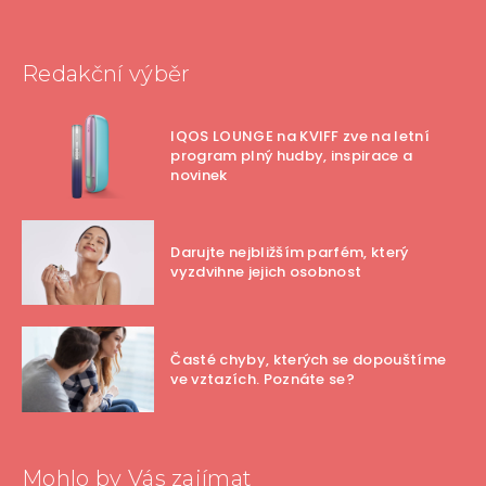
Redakční výběr
IQOS LOUNGE na KVIFF zve na letní
program plný hudby, inspirace a
novinek
Darujte nejbližším parfém, který
vyzdvihne jejich osobnost
Časté chyby, kterých se dopouštíme
ve vztazích. Poznáte se?
Mohlo by Vás zajímat