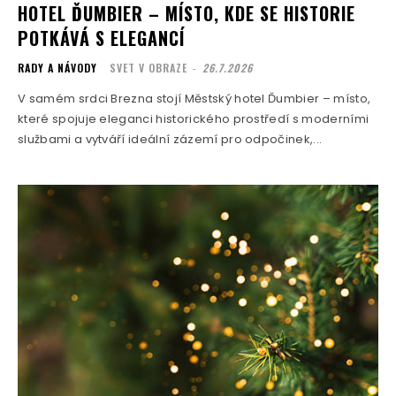
HOTEL ĎUMBIER – MÍSTO, KDE SE HISTORIE
POTKÁVÁ S ELEGANCÍ
RADY A NÁVODY
SVET V OBRAZE
-
26.7.2026
V samém srdci Brezna stojí Městský hotel Ďumbier – místo,
které spojuje eleganci historického prostředí s moderními
službami a vytváří ideální zázemí pro odpočinek,...