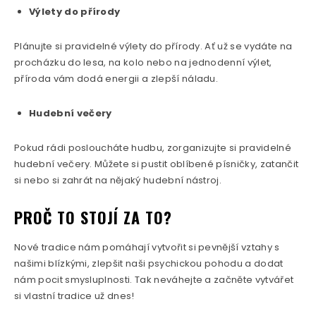
Výlety do přírody
Plánujte si pravidelné výlety do přírody. Ať už se vydáte na
procházku do lesa, na kolo nebo na jednodenní výlet,
příroda vám dodá energii a zlepší náladu.
Hudební večery
Pokud rádi posloucháte hudbu, zorganizujte si pravidelné
hudební večery. Můžete si pustit oblíbené písničky, zatančit
si nebo si zahrát na nějaký hudební nástroj.
PROČ TO STOJÍ ZA TO?
Nové tradice nám pomáhají vytvořit si pevnější vztahy s
našimi blízkými, zlepšit naši psychickou pohodu a dodat
nám pocit smysluplnosti. Tak neváhejte a začněte vytvářet
si vlastní tradice už dnes!