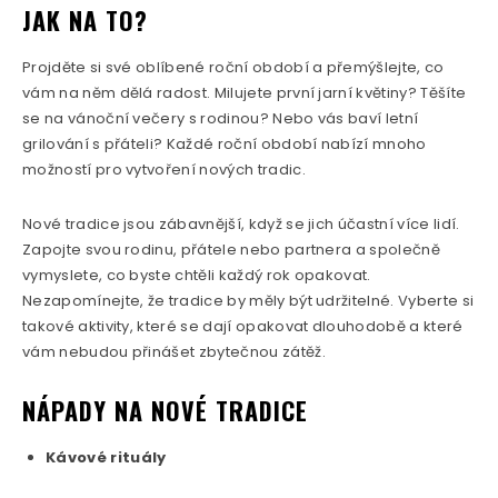
JAK NA TO?
Projděte si své oblíbené roční období a přemýšlejte, co
vám na něm dělá radost. Milujete první jarní květiny? Těšíte
se na vánoční večery s rodinou? Nebo vás baví letní
grilování s přáteli? Každé roční období nabízí mnoho
možností pro vytvoření nových tradic.
Nové tradice jsou zábavnější, když se jich účastní více lidí.
Zapojte svou rodinu, přátele nebo partnera a společně
vymyslete, co byste chtěli každý rok opakovat.
Nezapomínejte, že tradice by měly být udržitelné. Vyberte si
takové aktivity, které se dají opakovat dlouhodobě a které
vám nebudou přinášet zbytečnou zátěž.
NÁPADY NA NOVÉ TRADICE
Kávové rituály