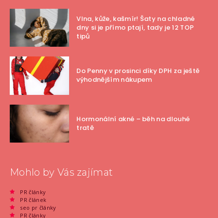
Vlna, kůže, kašmír! Šaty na chladné
dny si je přímo ptají, tady je 12 TOP
tipů
Do Penny v prosinci díky DPH za ještě
výhodnějším nákupem
Hormonální akné – běh na dlouhé
tratě
Mohlo by Vás zajímat
PR články
PR článek
seo pr články
PR články