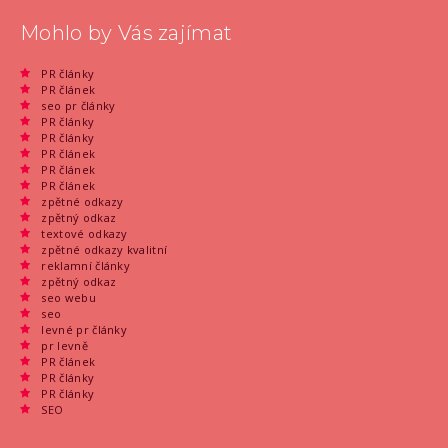
Mohlo by Vás zajímat
PR články
PR článek
seo pr články
PR články
PR články
PR článek
PR článek
PR článek
zpětné odkazy
zpětný odkaz
textové odkazy
zpětné odkazy kvalitní
reklamní články
zpětný odkaz
seo webu
seo
levné pr články
pr levně
PR článek
PR články
PR články
SEO