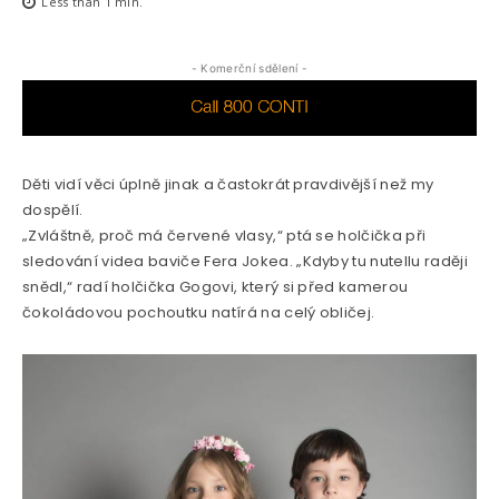
Less than 1
min.
- Komerční sdělení -
Děti vidí věci úplně jinak a častokrát pravdivější než my
dospělí.
„Zvláštně, proč má červené vlasy,“ ptá se holčička při
sledování videa baviče Fera Jokea. „Kdyby tu nutellu raději
snědl,“ radí holčička Gogovi, který si před kamerou
čokoládovou pochoutku natírá na celý obličej.