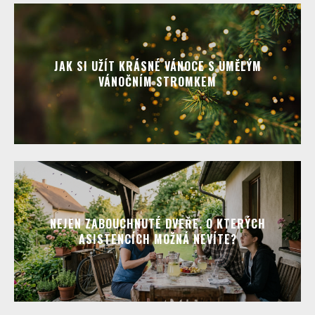
JAK SI UŽÍT KRÁSNÉ VÁNOCE S UMĚLÝM
VÁNOČNÍM STROMKEM
NEJEN ZABOUCHNUTÉ DVEŘE. O KTERÝCH
ASISTENCÍCH MOŽNÁ NEVÍTE?