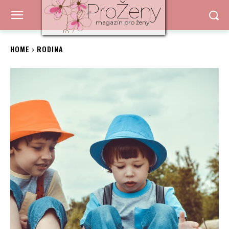
ProŽeny
magazín pro ženy
HOME
RODINA