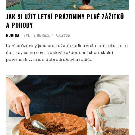
JAK SI UŽÍT LETNÍ PRÁZDNINY PLNÉ ZÁŽITKŮ
A POHODY
RODINA
SVET V OBRAZE
-
1.7.2026
Letní prázdniny jsou pro každou rodinu vrcholem roku. Je to
čas, kdy se na chvíli zastaví každodenní shon, školní
povinnosti vystřídá dobrodružství a rodiče...