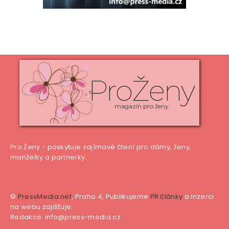
ProŽeny
magazín pro ženy
Pro Ženy - poskytuje zajímavé čtení pro dámy, ženy,
manželky a partnerky.
©
PressMedia.net
, Praha 4, Publikujeme
PR články
a inzerci
na webu zajišťuje:
Redakce: info@press-media.cz