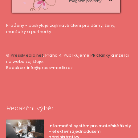
magazín pro ženy
Pro Ženy - poskytuje zajímavé čtení pro dámy, ženy,
manželky a partnerky.
©
PressMedia.net
, Praha 4, Publikujeme
PR články
a inzerci
na webu zajišťuje:
Redakce: info@press-media.cz
Redakční výběr
Informační systém pro mateřské školy
– efektivní zjednodušení
administrativy