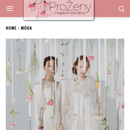
ProŽeny
magazín pro ženy
HOME
MÓDA