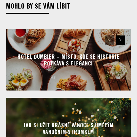
MOHLO BY SE VÁM LÍBIT
HOTEL ĎUMBIER – MÍSTO, KDE SE HISTORIE
POTKÁVÁ S ELEGANCÍ
JAK SI UŽÍT KRÁSNÉ VÁNOCE S UMĚLÝM
VÁNOČNÍM STROMKEM