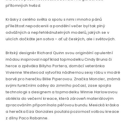
přítomných hvězd.
Krásky z celého světa a spolu s nimi i mnoho pánů
příležitost nepodcenili a pondělní večer byl tak plný
odvážných a nepřehlédnutelných modelů, jakých se v
ulicích dočkáte jen sotva – ať už českých, ale i světových.
Britský designér Richard Quinn svou originální opulentní
módou inspiroval například topmodelku Cindy Bruna či
herce a zpěváka Billyho Portera, domácí veteránka
Vivienne Westwood vytvořila nádhernou sexy róbu v modré
barvě pro herečku Billie Piperovou. Značka Moncler, známá
svými funkčními oděvy do zimního počasí, zase spojila
technologii s designem a topmodelku Winnie Harlowovou
oblékla do večerní kreace, která zároveň materiálovým
zpracováním připomínala péřovou bundu. Mexická kráska
a herečka Eiza Gonzales poutala pozornost volbou kreace
z dílny Paco Rabanne.