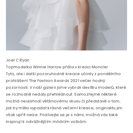
Joel C Ryan
Topmodelka Winnie Harlow přišla v kreaci Moncler.
Tyto, ale i další pozoruhodné kreace učinily z pondělního
prohlášení The Fashion Awards 2021 večer hodný
pozornosti. V naší galerii jsme vybrali desítku modelů, které
se rozhodně nedaly přehlédnout. Samozřejmě některé
možná neulahodí většinovému vkusu či představě o tom,
jak by měla vypadat krásná večerní kreace, originalitu jim
však upřít nelze. Podívejte se je s námi, možná vás také
inspirují k odvážnějším módním volbám.