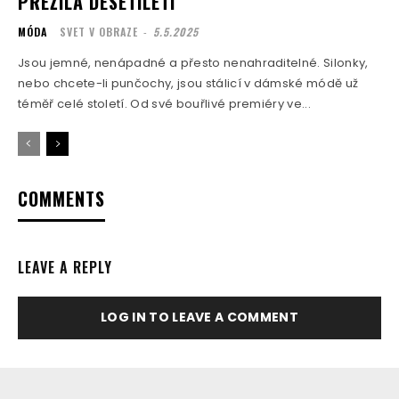
PŘEŽILA DESETILETÍ
MÓDA
SVET V OBRAZE
-
5.5.2025
Jsou jemné, nenápadné a přesto nenahraditelné. Silonky,
nebo chcete-li punčochy, jsou stálicí v dámské módě už
téměř celé století. Od své bouřlivé premiéry ve...
COMMENTS
LEAVE A REPLY
LOG IN TO LEAVE A COMMENT