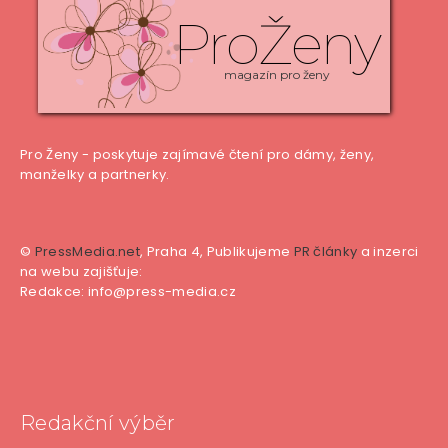
ProŽeny
magazín pro ženy
Pro Ženy - poskytuje zajímavé čtení pro dámy, ženy,
manželky a partnerky.
©
PressMedia.net
, Praha 4, Publikujeme
PR články
a inzerci
na webu zajišťuje:
Redakce: info@press-media.cz
Redakční výběr