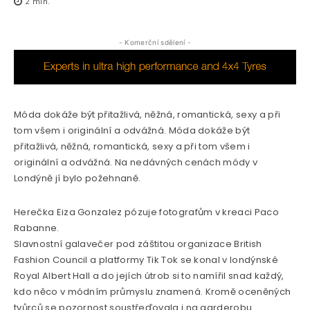
2
min.
- Komerční sdělení -
Móda dokáže být přitažlivá, něžná, romantická, sexy a při
tom všem i originální a odvážná. Móda dokáže být
přitažlivá, něžná, romantická, sexy a při tom všem i
originální a odvážná. Na nedávných cenách módy v
Londýně jí bylo požehnaně.
Herečka Eiza Gonzalez pózuje fotografům v kreaci Paco
Rabanne.
Slavnostní galavečer pod záštitou organizace British
Fashion Council a platformy Tik Tok se konal v londýnské
Royal Albert Hall a do jejích útrob si to namířil snad každý,
kdo něco v módním průmyslu znamená. Kromě oceněných
tvůrců se pozornost soustřeďovala i na garderobu