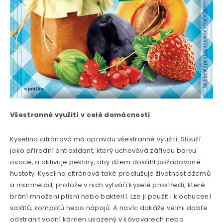
Všestranné využití v celé domácnosti
Kyselina citrónová má opravdu všestranné využití. Slouží
jako přírodní antioxidant, který uchovává zářivou barvu
ovoce, a aktivuje pektiny, aby džem dosáhl požadované
hustoty. Kyselina citrónová také prodlužuje životnost džemů
a marmelád, protože v nich vytváří kyselé prostředí, které
brání množení plísní nebo bakterií. Lze ji použít i k ochucení
salátů, kompotů nebo nápojů. A navíc dokáže velmi dobře
odstranit vodní kámen usazený v kávovarech nebo