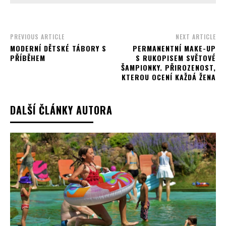
PREVIOUS ARTICLE
NEXT ARTICLE
MODERNÍ DĚTSKÉ TÁBORY S
PERMANENTNÍ MAKE-UP
PŘÍBĚHEM
S RUKOPISEM SVĚTOVÉ
ŠAMPIONKY. PŘIROZENOST,
KTEROU OCENÍ KAŽDÁ ŽENA
DALŠÍ ČLÁNKY AUTORA