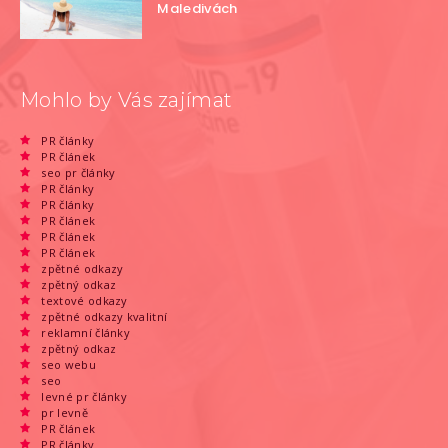
Maledivách
Mohlo by Vás zajímat
PR články
PR článek
seo pr články
PR články
PR články
PR článek
PR článek
PR článek
zpětné odkazy
zpětný odkaz
textové odkazy
zpětné odkazy kvalitní
reklamní články
zpětný odkaz
seo webu
seo
levné pr články
pr levně
PR článek
PR články