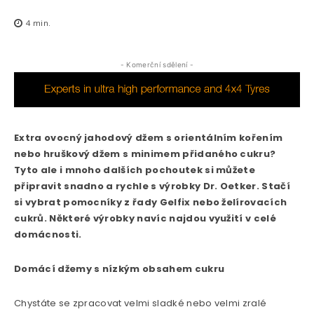
4
min.
- Komerční sdělení -
Extra ovocný jahodový džem s orientálním kořením
nebo hruškový džem s minimem přidaného cukru?
Tyto ale i mnoho dalších pochoutek si můžete
připravit snadno a rychle s výrobky Dr. Oetker. Stačí
si vybrat pomocníky z řady Gelfix nebo želírovacích
cukrů. Některé výrobky navíc najdou využití v celé
domácnosti.
Domácí džemy s nízkým obsahem cukru
Chystáte se zpracovat velmi sladké nebo velmi zralé