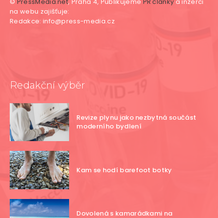
©
PressMedia.net
, Praha 4, Publikujeme
PR články
a inzerci
na webu zajišťuje:
Redakce: info@press-media.cz
Redakční výběr
Revize plynu jako nezbytná součást
moderního bydlení
Kam se hodí barefoot botky
Dovolená s kamarádkami na