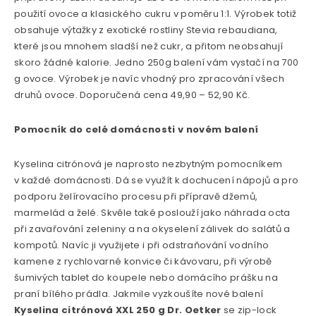
použití ovoce a klasického cukru v poměru 1:1. Výrobek totiž
obsahuje výtažky z exotické rostliny Stevia rebaudiana,
které jsou mnohem sladší než cukr, a přitom neobsahují
skoro žádné kalorie. Jedno 250g balení vám vystačí na 700
g ovoce. Výrobek je navíc vhodný pro zpracování všech
druhů ovoce. Doporučená cena 49,90 – 52,90 Kč.
Pomocník do celé domácnosti v novém balení
Kyselina citrónová je naprosto nezbytným pomocníkem
v každé domácnosti. Dá se využít k dochucení nápojů a pro
podporu želírovacího procesu při přípravě džemů,
marmelád a želé. Skvěle také poslouží jako náhrada octa
při zavařování zeleniny a na okyselení zálivek do salátů a
kompotů. Navíc ji využijete i při odstraňování vodního
kamene z rychlovarné konvice či kávovaru, při výrobě
šumivých tablet do koupele nebo domácího prášku na
praní bílého prádla. Jakmile vyzkoušíte nové balení
Kyselina citrónová XXL 250 g
Dr. Oetker
se zip-lock