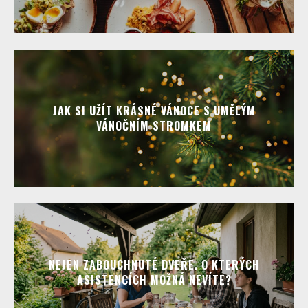
JAK SI UŽÍT KRÁSNÉ VÁNOCE S UMĚLÝM
VÁNOČNÍM STROMKEM
NEJEN ZABOUCHNUTÉ DVEŘE. O KTERÝCH
ASISTENCÍCH MOŽNÁ NEVÍTE?