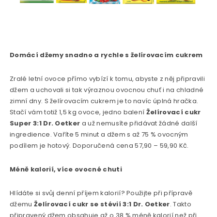
Domácí džemy snadno a rychle s želírovacím cukrem
Zralé letní ovoce přímo vybízí k tomu, abyste z něj připravili
džem a uchovali si tak výraznou ovocnou chuť i na chladné
zimní dny. S želírovacím cukrem je to navíc úplná hračka.
Stačí vám totiž 1,5 kg ovoce, jedno balení
Želírovací cukr
Super 3:1
Dr. Oetker
a už nemusíte přidávat žádné další
ingredience. Vaříte 5 minut a džem s až 75 % ovocným
podílem je hotový. Doporučená cena 57,90 – 59,90 Kč.
Méně kalorií, více ovocné chuti
Hlídáte si svůj denní příjem kalorií? Použijte při přípravě
džemu
Želírovací cukr se stévií 3:1 Dr. Oetker
. Takto
připravený džem obsahuje až o 38 % méně kalorií než při