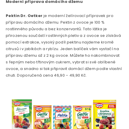
Moderní příprava domácího džemu
Pektin
Dr. Oetker
je moderní želírovací přípravek pro
přípravu domácího džemu. Pektin z ovoce je 100 %
rostlinného původu a bez konzervantů. Tato látka je
přirozenou součástí rostlinných pletiv a z ovoce se získává
pomocí extrakce, vysoký podíl pektinu najdeme kromě
citrusů i v jablkách a rybízu. Jeden balíček vám vystačí na
přípravu džemu až z 2 kg ovoce. Můžete ho nakombinovat
s řepným nebo třtinovým cukrem, vybrat si své oblíbené
ovoce, a snadno si tak připravit domácí džem podle vlastní
chuti. Doporučená cena 46,90 – 49,90 Kč.