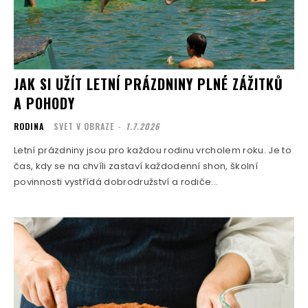
JAK SI UŽÍT LETNÍ PRÁZDNINY PLNÉ ZÁŽITKŮ
A POHODY
RODINA
SVET V OBRAZE
-
1.7.2026
Letní prázdniny jsou pro každou rodinu vrcholem roku. Je to
čas, kdy se na chvíli zastaví každodenní shon, školní
povinnosti vystřídá dobrodružství a rodiče...