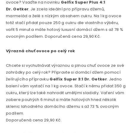
ovoce? Vsaďte na novinku
Gelfix Super Plus 4:1
Dr. Oetker
. Je zcela ideální pro přípravu džemů,
marmelád a želé s nízkým obsahem cukru. Na 1 kg ovoce
totiž stačí přidat pouze 250 g cukru dle vlastního výběru,
vařit 5 minut a máte hotový luxusní domácí džem s až 78 %
ovocným podílem. Doporučená cena 29,90 Kč.
Výrazná chuť ovoce po celý rok
Chcete si vychutnávat výraznou a plnou chuť ovoce ze své
zahrádky po celý rok? Připravte si domácí džem pomocí
želírujícího přípravku
Gelfix Super 3:1 Dr. Oetker
. Jedno
balení vám vystačí na 1 kg ovoce. Stačí k němu přidat 350 g
cukru, který lze také nahradit umělými sladidly. Vaření vám
zabere pouhých 6 minut a máte hotových hned několik
sklenic lahodného domácího džemu s až 73 % ovocným
podílem.
Doporučená cena 29,90 Kč.