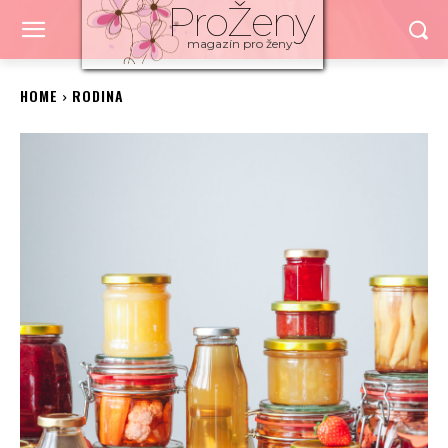
ProŽeny
magazín pro ženy
HOME
RODINA