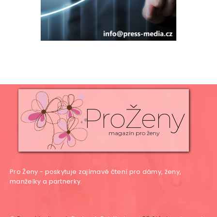
ProŽeny
magazín pro ženy
Pro Ženy - poskytuje zajímavé čtení pro dámy, ženy,
manželky a partnerky.