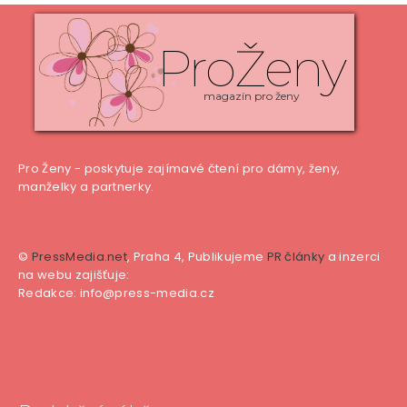
ProŽeny
magazín pro ženy
Pro Ženy - poskytuje zajímavé čtení pro dámy, ženy,
manželky a partnerky.
©
PressMedia.net
, Praha 4, Publikujeme
PR články
a inzerci
na webu zajišťuje:
Redakce: info@press-media.cz