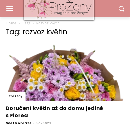
ProŽeny
magazín pro ženy
Home
Tags
Rozvoz květin
Tag: rozvoz květin
Pro ženy
Doručení květin až do domu jedině
s Florea
Svet v obraze
-
27.7.2023