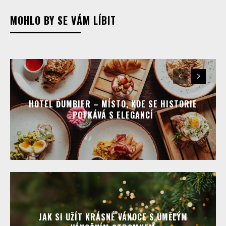
MOHLO BY SE VÁM LÍBIT
HOTEL ĎUMBIER – MÍSTO, KDE SE HISTORIE
POTKÁVÁ S ELEGANCÍ
JAK SI UŽÍT KRÁSNÉ VÁNOCE S UMĚLÝM