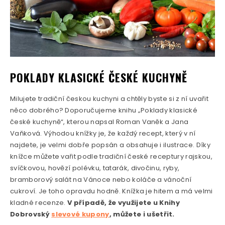
POKLADY KLASICKÉ ČESKÉ KUCHYNĚ
Milujete tradiční českou kuchyni a chtěly byste si z ní uvařit
něco dobrého? Doporučujeme knihu „Poklady klasické
české kuchyně“, kterou napsal Roman Vaněk a Jana
Vaňková. Výhodou knížky je, že každý recept, který v ní
najdete, je velmi dobře popsán a obsahuje i ilustrace. Díky
knížce můžete vařit podle tradiční české receptury rajskou,
svíčkovou, hovězí polévku, tatarák, divočinu, ryby,
bramborový salát na Vánoce nebo koláče a vánoční
cukroví. Je toho opravdu hodně. Knížka je hitem a má velmi
kladné recenze.
V případě, že využijete u Knihy
Dobrovský
slevové kupony
, můžete i ušetřit.