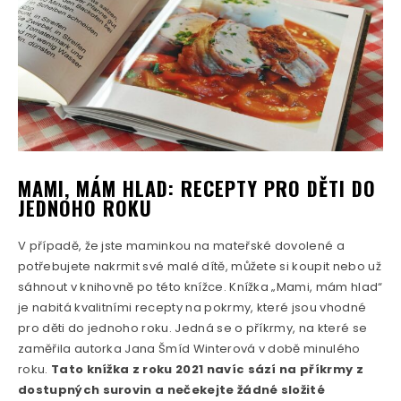
MAMI, MÁM HLAD: RECEPTY PRO DĚTI DO
JEDNOHO ROKU
V případě, že jste maminkou na mateřské dovolené a
potřebujete nakrmit své malé dítě, můžete si koupit nebo už
sáhnout v knihovně po této knížce. Knížka „Mami, mám hlad“
je nabitá kvalitními recepty na pokrmy, které jsou vhodné
pro děti do jednoho roku. Jedná se o příkrmy, na které se
zaměřila autorka Jana Šmíd Winterová v době minulého
roku.
Tato knížka z roku 2021 navíc sází na příkrmy z
dostupných surovin a nečekejte žádné složité