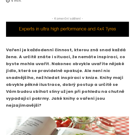
4
min.
- Komerční sdělení -
Vaření je každodenní činnost, kterou zná snad každá
žena. A určitě znáte i situaci, že nemáte inspiraci, co
byste mohla uvařit. Nakonec obvykle uvaříte nějaké
jídlo, které se pravidelně opakuje. Ale není nic
snadnějšího, než hledat inspiraci v knize. Knihy mají
obvykle pěkné ilustrace, dobrý postup a určitě se
Vám budou sbíhat sliny už jen při pohledu na chutně
vypadající pokrmy. Jaké knihy o vaření jsou
nejzajímavější?