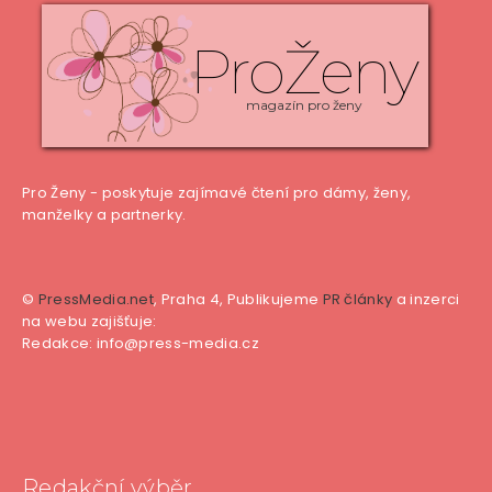
ProŽeny
magazín pro ženy
Pro Ženy - poskytuje zajímavé čtení pro dámy, ženy,
manželky a partnerky.
©
PressMedia.net
, Praha 4, Publikujeme
PR články
a inzerci
na webu zajišťuje:
Redakce: info@press-media.cz
Redakční výběr