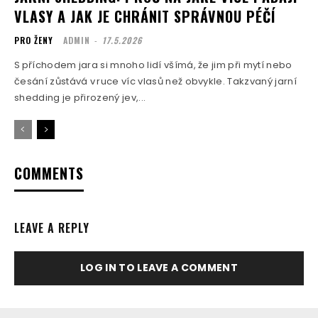
VLASY A JAK JE CHRÁNIT SPRÁVNOU PÉČÍ
PRO ŽENY
ADMIN
-
17.5.2026
S příchodem jara si mnoho lidí všímá, že jim při mytí nebo
česání zůstává v ruce víc vlasů než obvykle. Takzvaný jarní
shedding je přirozený jev,...
COMMENTS
LEAVE A REPLY
LOG IN TO LEAVE A COMMENT