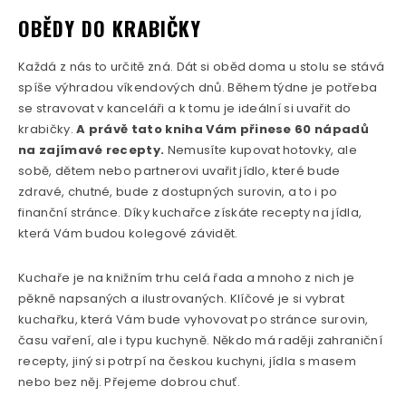
OBĚDY DO KRABIČKY
Každá z nás to určitě zná. Dát si oběd doma u stolu se stává
spíše výhradou víkendových dnů. Během týdne je potřeba
se stravovat v kanceláři a k tomu je ideální si uvařit do
krabičky.
A právě tato kniha Vám přinese 60 nápadů
na zajímavé recepty.
Nemusíte kupovat hotovky, ale
sobě, dětem nebo partnerovi uvařit jídlo, které bude
zdravé, chutné, bude z dostupných surovin, a to i po
finanční stránce. Díky kuchařce získáte recepty na jídla,
která Vám budou kolegové závidět.
Kuchaře je na knižním trhu celá řada a mnoho z nich je
pěkně napsaných a ilustrovaných. Klíčové je si vybrat
kuchařku, která Vám bude vyhovovat po stránce surovin,
času vaření, ale i typu kuchyně. Někdo má raději zahraniční
recepty, jiný si potrpí na českou kuchyni, jídla s masem
nebo bez něj. Přejeme dobrou chuť.