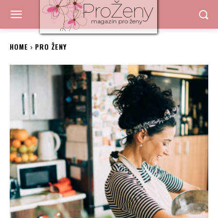
ProŽeny
magazín pro ženy
HOME
PRO ŽENY