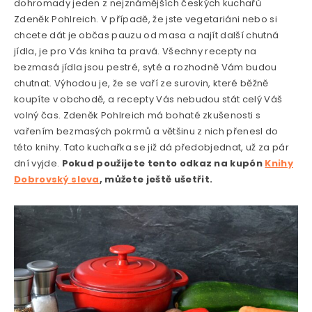
dohromady jeden z nejznámějších českých kuchařů
Zdeněk Pohlreich. V případě, že jste vegetariáni nebo si
chcete dát je občas pauzu od masa a najít další chutná
jídla, je pro Vás kniha ta pravá. Všechny recepty na
bezmasá jídla jsou pestré, syté a rozhodně Vám budou
chutnat. Výhodou je, že se vaří ze surovin, které běžně
koupíte v obchodě, a recepty Vás nebudou stát celý Váš
volný čas. Zdeněk Pohlreich má bohaté zkušenosti s
vařením bezmasých pokrmů a většinu z nich přenesl do
této knihy. Tato kuchařka se již dá předobjednat, už za pár
dní vyjde.
Pokud použijete tento odkaz na kupón
Knihy
Dobrovský sleva
, můžete ještě ušetřit.