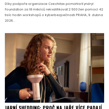
Díky podpoře organizace Czechitas pomohla Kyndryl
Foundation za 18 měsíců rekvalifikovat 2 500 žen pomocí 42
tisíc hodin workshopů o kyberbezpečnosti PRAHA, 9. dubna
2026...
JARNÍ SHEDDING: PROČ NA JAŘE VÍCE PADAJÍ