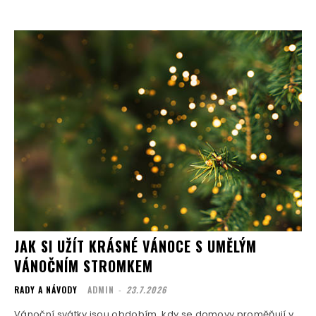
JAK SI UŽÍT KRÁSNÉ VÁNOCE S UMĚLÝM
VÁNOČNÍM STROMKEM
RADY A NÁVODY
ADMIN
-
23.7.2026
Vánoční svátky jsou obdobím, kdy se domovy proměňují v