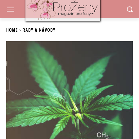
ProŽeny
magazín pro ženy
HOME
RADY A NÁVODY