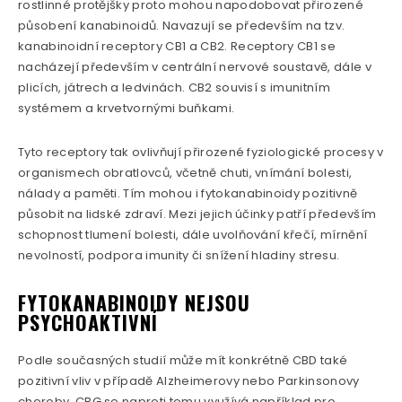
rostlinné protějšky proto mohou napodobovat přirozené
působení kanabinoidů. Navazují se především na tzv.
kanabinoidní receptory CB1 a CB2. Receptory CB1 se
nacházejí především v centrální nervové soustavě, dále v
plicích, játrech a ledvinách. CB2 souvisí s imunitním
systémem a krvetvornými buňkami.
Tyto receptory tak ovlivňují přirozené fyziologické procesy v
organismech obratlovců, včetně chuti, vnímání bolesti,
nálady a paměti. Tím mohou i fytokanabinoidy pozitivně
působit na lidské zdraví. Mezi jejich účinky patří především
schopnost tlumení bolesti, dále uvolňování křečí, mírnění
nevolností, podpora imunity či snížení hladiny stresu.
FYTOKANABINOIDY NEJSOU
PSYCHOAKTIVNÍ
Podle současných studií může mít konkrétně CBD také
pozitivní vliv v případě Alzheimerovy nebo Parkinsonovy
choroby. CBG se naproti tomu využívá například pro