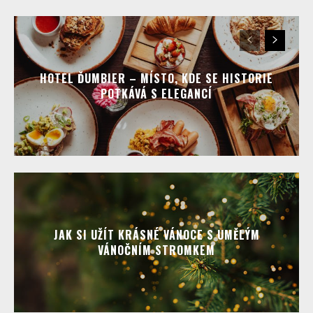
HOTEL ĎUMBIER – MÍSTO, KDE SE HISTORIE
POTKÁVÁ S ELEGANCÍ
JAK SI UŽÍT KRÁSNÉ VÁNOCE S UMĚLÝM
VÁNOČNÍM STROMKEM