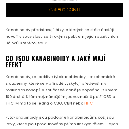
Kanabinoidy představují látky, o kterých se stále častěji
hovoří v souvislosti se širokým spektrem jejich pozitivních
účinků. Které to jsou?
CO JSOU KANABINOIDY A JAKÝ MAJÍ
EFEKT
Kanabinoidy, respektive fytokanabinoidy jsou chemické
sloučeniny, které se v přírodě vyskytují především v
rostlinách konopí. V současné době je popsáno již kolem
100 druhů. K těm nejznámějším jednoznačně patří CBD a
THC. Mimo to se jedná o CBG, CBN nebo
HHC
.
Fytokanabinoidy jsou podobné kanabinoidům, což jsou
látky, které jsou produkovány přímo lidským tělem. I jejich