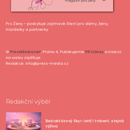
magazín pro ženy
Pro Ženy - poskytuje zajímavé čtení pro dámy, ženy,
manželky a partnerky.
©
PressMedia.net
, Praha 4, Publikujeme
PR články
a inzerci
na webu zajišťuje:
Redakce: info@press-media.cz
Redakční výběr
Bezlaktózový Skyr: lehčí trávení, stejná
výživa