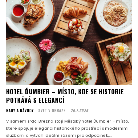
HOTEL ĎUMBIER – MÍSTO, KDE SE HISTORIE
POTKÁVÁ S ELEGANCÍ
RADY A NÁVODY
SVET V OBRAZE
-
26.7.2026
V samém srdci Brezna stojí Městský hotel Ďumbier – místo,
které spojuje eleganci historického prostředí s moderními
službami a vytváří ideální zázemí pro odpočinek,...