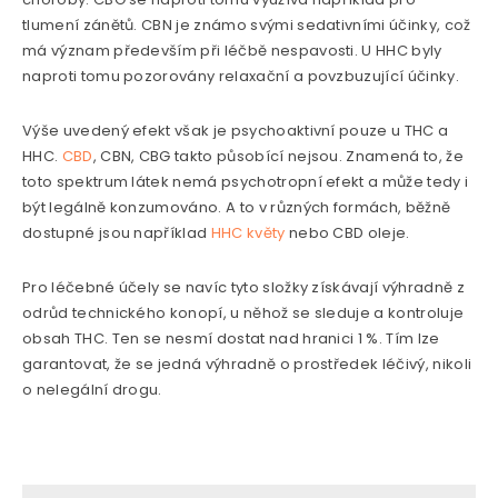
tlumení zánětů. CBN je známo svými sedativními účinky, což
má význam především při léčbě nespavosti. U HHC byly
naproti tomu pozorovány relaxační a povzbuzující účinky.
Výše uvedený efekt však je psychoaktivní pouze u THC a
HHC.
CBD
, CBN, CBG takto působící nejsou. Znamená to, že
toto spektrum látek nemá psychotropní efekt a může tedy i
být legálně konzumováno. A to v různých formách, běžně
dostupné jsou například
HHC květy
nebo CBD oleje.
Pro léčebné účely se navíc tyto složky získávají výhradně z
odrůd technického konopí, u něhož se sleduje a kontroluje
obsah THC. Ten se nesmí dostat nad hranici 1 %. Tím lze
garantovat, že se jedná výhradně o prostředek léčivý, nikoli
o nelegální drogu.