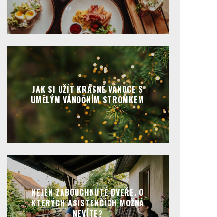
JAK SI UŽÍT KRÁSNÉ VÁNOCE S
UMĚLÝM VÁNOČNÍM STROMKEM
NEJEN ZABOUCHNUTÉ DVEŘE. O
KTERÝCH ASISTENCÍCH MOŽNÁ
NEVÍTE?