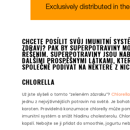
CHCETE POSÍLIT SVŮJ IMUNITNÍ SYSTÉ
ZDRAVÍ? PAK BY SUPERPOTRAVINY M
ŘEŠENÍM. SUPERPOTRAVINY JSOU NABI
DALŠÍMI PROSPĚŠNÝMI LÁTKAMI, KTE
SPOLEČNĚ PODÍVAT NA NĚKTERÉ Z NIC
CHLORELLA
Už jste slyšeli o tomto “zeleném zázraku”?
Chlorella
jednu z nejvýživnějších potravin na světě. Je bohatá
karoten. Pravidelná konzumace chlorelly může pomoc
imunitní systém a snížit hladinu cholesterolu. Ch
kapslí. Nebojte se ji přidat do smoothie, jogurtu neb