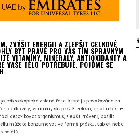
M, ZVÝŠIT ENERGII A ZLEPŠIT CELKOVÉ
OHLY BÝT PRÁVĚ PRO VÁS TÍM SPRÁVNÝM
TÉ VITAMÍNY, MINERÁLY, ANTIOXIDANTY A
RÉ VAŠE TĚLO POTŘEBUJE. POJĎME SE
H.
je mikroskopická zelená řasa, která je považována za
 na bílkoviny, vitamíny skupiny B, železo, zinek a beta-
i detoxikovat organismus, zlepšit trávení, posílit
lorellu můžete konzumovat ve formě prášku, tablet nebo
o salátů.