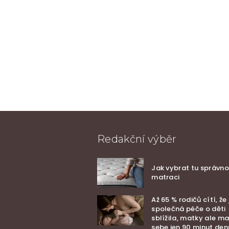
Redakční výběr
Jak vybrat tu správn
matraci
Až 65 % rodičů cítí, že 
společná péče o děti
sblížila, matky ale ma
sebe jen 90 minut de