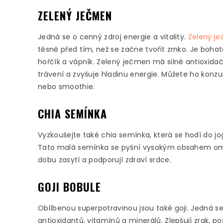
ZELENÝ JEČMEN
Jedná se o cenný zdroj energie a vitality.
Zelený j
těsně před tím, než se začne tvořit zrnko. Je bohatá
hořčík a vápník. Zelený ječmen má silné antioxidač
trávení a zvyšuje hladinu energie. Můžete ho konz
nebo smoothie.
CHIA SEMÍNKA
Vyzkoušejte také chia semínka, která se hodí do jog
Tato malá semínka se pyšní vysokým obsahem omeg
dobu zasytí a podporují zdraví srdce.
GOJI BOBULE
Oblíbenou superpotravinou jsou také goji. Jedná
antioxidantů, vitamínů a minerálů. Zlepšují zrak, po