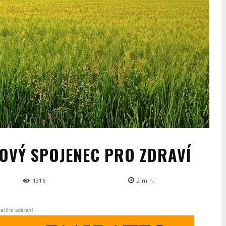
OVÝ SPOJENEC PRO ZDRAVÍ
1316
2
min.
erční sdělení -