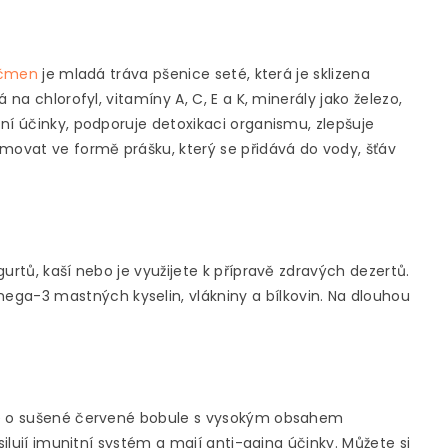
ečmen
je mladá tráva pšenice seté, která je sklizena
 na chlorofyl, vitamíny A, C, E a K, minerály jako železo,
ní účinky, podporuje detoxikaci organismu, zlepšuje
umovat ve formě prášku, který se přidává do vody, šťáv
urtů, kaší nebo je využijete k přípravě zdravých dezertů.
a-3 mastných kyselin, vlákniny a bílkovin. Na dlouhou
 se o sušené červené bobule s vysokým obsahem
silují imunitní systém a mají anti-aging účinky. Můžete si