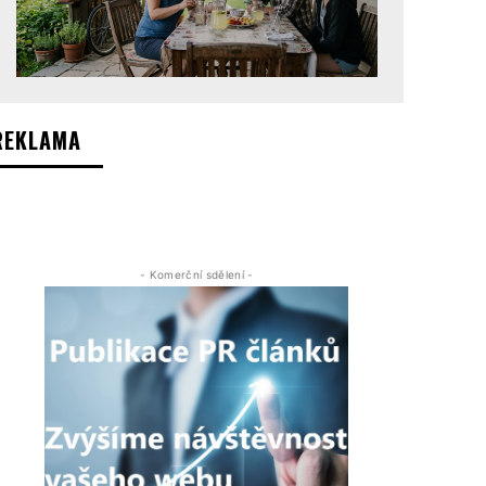
REKLAMA
- Komerční sdělení -