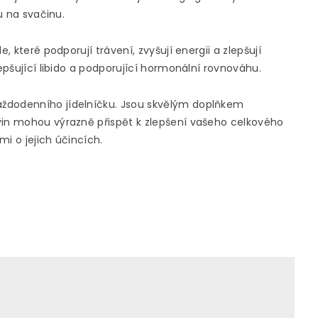
u na svačinu.
, které podporují trávení, zvyšují energii a zlepšují
lepšující libido a podporující hormonální rovnováhu.
aždodenního jídelníčku. Jsou skvělým doplňkem
vin mohou výrazně přispět k zlepšení vašeho celkového
i o jejich účincích.