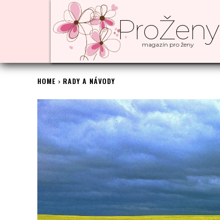
ProŽeny
magazín pro ženy
HOME
RADY A NÁVODY