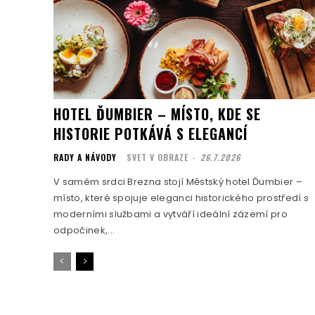
HOTEL ĎUMBIER – MÍSTO, KDE SE
HISTORIE POTKÁVÁ S ELEGANCÍ
RADY A NÁVODY
SVET V OBRAZE
-
26.7.2026
V samém srdci Brezna stojí Městský hotel Ďumbier –
místo, které spojuje eleganci historického prostředí s
moderními službami a vytváří ideální zázemí pro
odpočinek,...