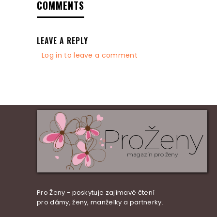
COMMENTS
LEAVE A REPLY
Log in to leave a comment
ProŽeny
magazín pro ženy
Pro Ženy - poskytuje zajímavé čtení
pro dámy, ženy, manželky a partnerky.