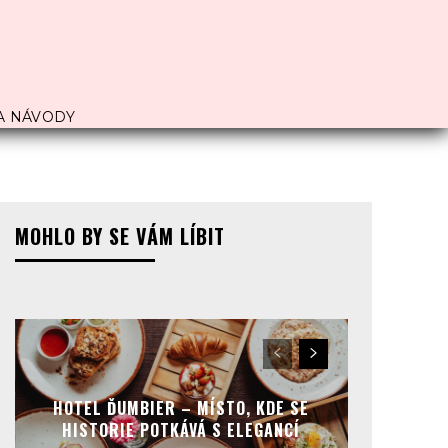
A NÁVODY
MOHLO BY SE VÁM LÍBIT
HOTEL ĎUMBIER – MÍSTO, KDE SE
HISTORIE POTKÁVÁ S ELEGANCÍ