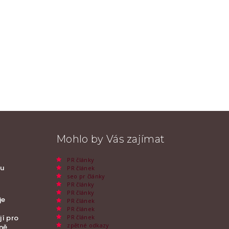
Mohlo by Vás zajímat
PR články
ou
PR článek
seo pr články
PR články
PR články
je
PR článek
PR článek
PR článek
jí pro
zpětné odkazy
nně