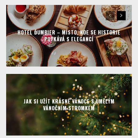
HOTEL ĎUMBIER – MÍSTO, KDE SE HISTORIE
POTKÁVÁ S ELEGANCÍ
JAK SI UŽÍT KRÁSNÉ VÁNOCE S UMĚLÝM
VÁNOČNÍM STROMKEM