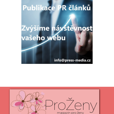
ProŽeny
magazín pro ženy