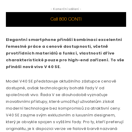
- Komerční sdělení -
Elegantní smartphone přináší kombinaci excelentní
řemeslné práce a cenové dostupnosti, včetně
prvotřídních materiálů a funkcí, vlastnosti dříve
charakteristické pouze pro high-end zařízení. To vše
přináší nové vivo V 40 SE.
Model V40 SE představuje aktuálního zástupce cenově
dostupné, avšak technologicky bohaté řady V od
společnosti vivo. Řada V se dlouhodobě vyznačuje
inovativními přístupy, které umožňují uživatelům získat
moderní technologie bez kompromisů za atraktivní ceny.
V40 SE zaujme svým exkluzivním a luxusním designem,
který je obvykle spojen s vyššími řady. Pro ty, kteří preferují
originalitu, je k dispozici verze ve fialové barvě nazvaná