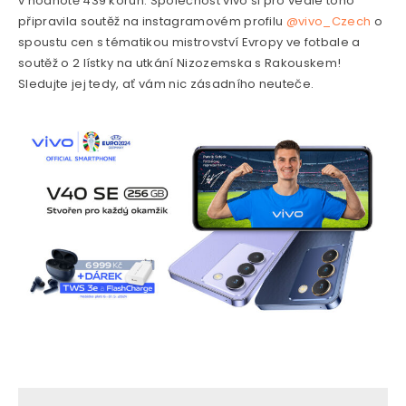
v hodnotě 439 korun. Společnost vivo si pro vedle toho
připravila soutěž na instagramovém profilu
@vivo_Czech
o
spoustu cen s tématikou mistrovství Evropy ve fotbale a
soutěž o 2 lístky na utkání Nizozemska s Rakouskem!
Sledujte jej tedy, ať vám nic zásadního neuteče.