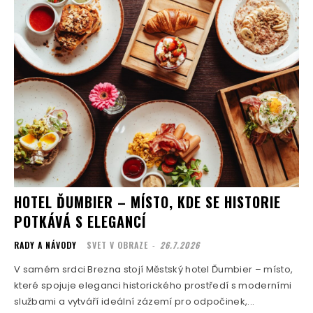
HOTEL ĎUMBIER – MÍSTO, KDE SE HISTORIE
POTKÁVÁ S ELEGANCÍ
RADY A NÁVODY
SVET V OBRAZE
-
26.7.2026
V samém srdci Brezna stojí Městský hotel Ďumbier – místo,
které spojuje eleganci historického prostředí s moderními
službami a vytváří ideální zázemí pro odpočinek,...