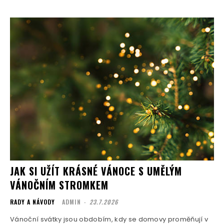
JAK SI UŽÍT KRÁSNÉ VÁNOCE S UMĚLÝM
VÁNOČNÍM STROMKEM
RADY A NÁVODY
ADMIN
-
23.7.2026
Vánoční svátky jsou obdobím, kdy se domovy proměňují v