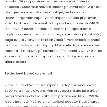
obsahu. Díky úspornému procesoru a velké baterii s
kapacitou 5000 mAh můžete telefon používat déle. A pokud
přeci jen budete potřebovat nabíjet, technologie
FlashCharge vám zajistí, že smartphone bude připraven
zpět do akce za pár minut. Fotografické schopnosti V40 SE
jsou rovněž pozoruhodné, s předním fotoaparátem a
trojitým systémem zadních kamer, které zahrnují širokoúhlý
objektiv pro zachycení širších záběrů. Vivo přináší i bohaté
možnosti softwarové podpory, filtrů a efektů, které umožní
maximální kreativitu při každodenním focení. Vivo V40 SE se
stane vaším nejlepším společníkem, ať už jste kdekoli a
děláte cokoli.
Fotbalová horečka vrcholí
K nákupu atraktivního smartphonu s doporučenou cenou
6999 korun navíc u vybraných prodejců získáte jako dárek
bezdrátová sluchátka s aktivním potlačením hluku TWS 3e
ANC v hodnotě 1499 korun a nabíjecí adaptér FlashCharge