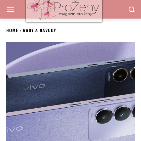
ProŽeny
magazín pro ženy
HOME
RADY A NÁVODY