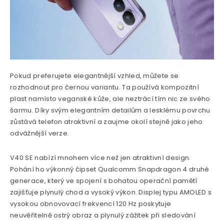
Pokud preferujete elegantnější vzhled, můžete se
rozhodnout pro černou variantu. Ta používá kompozitní
plast namísto veganské kůže, ale neztrácí tím nic ze svého
šarmu. Díky svým elegantním detailům a lesklému povrchu
zůstává telefon atraktivní a zaujme okolí stejně jako jeho
odvážnější verze.
V40 SE nabízí mnohem více než jen atraktivní design.
Pohání ho výkonný čipset Qualcomm Snapdragon 4 druhé
generace, který ve spojení s bohatou operační pamětí
zajišťuje plynulý chod a vysoký výkon. Displej typu AMOLED s
vysokou obnovovací frekvencí 120 Hz poskytuje
neuvěřitelně ostrý obraz a plynulý zážitek při sledování