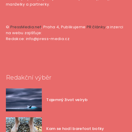
manželky a partnerky.
©
PressMedia.net
, Praha 4, Publikujeme
PR články
a inzerci
na webu zajišťuje:
Redakce: info@press-media.cz
Redakční výběr
Tajemný život velryb
Kam se hodí barefoot botky