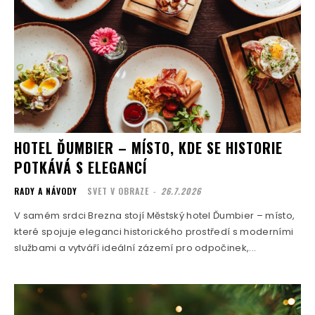
HOTEL ĎUMBIER – MÍSTO, KDE SE HISTORIE
POTKÁVÁ S ELEGANCÍ
RADY A NÁVODY
SVET V OBRAZE
-
26.7.2026
V samém srdci Brezna stojí Městský hotel Ďumbier – místo,
které spojuje eleganci historického prostředí s moderními
službami a vytváří ideální zázemí pro odpočinek,...