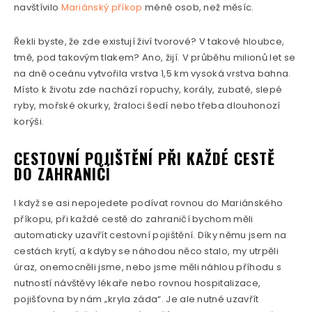
navštívilo
Mariánský příkop
méně osob, než měsíc.
Řekli byste, že zde existují živí tvorové? V takové hloubce,
tmě, pod takovým tlakem? Ano, žijí. V průběhu milionů let se
na dně oceánu vytvořila vrstva 1,5 km vysoká vrstva bahna.
Místo k životu zde nachází ropuchy, korály, zubaté, slepé
ryby, mořské okurky, žraloci šedí nebo třeba dlouhonozí
korýši.
CESTOVNÍ POJIŠTĚNÍ PŘI KAŽDÉ CESTĚ
DO ZAHRANIČÍ
I když se asi nepojedete podívat rovnou do Mariánského
příkopu, při každé cestě do zahraničí bychom měli
automaticky uzavřít cestovní pojištění. Díky němu jsem na
cestách krytí, a kdyby se náhodou něco stalo, my utrpěli
úraz, onemocněli jsme, nebo jsme měli náhlou příhodu s
nutností návštěvy lékaře nebo rovnou hospitalizace,
pojišťovna by nám „kryla záda“. Je ale nutné uzavřít