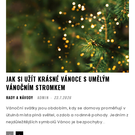
JAK SI UŽÍT KRÁSNÉ VÁNOCE S UMĚLÝM
VÁNOČNÍM STROMKEM
RADY A NÁVODY
ADMIN
-
23.7.2026
Vánoční svátky jsou obdobím, kdy se domovy proměňují v
útulná místa plná světel, ozdob a rodinné pohody. Jedním z
nejdůležitějších symbolů Vánoc je bezpochyby...