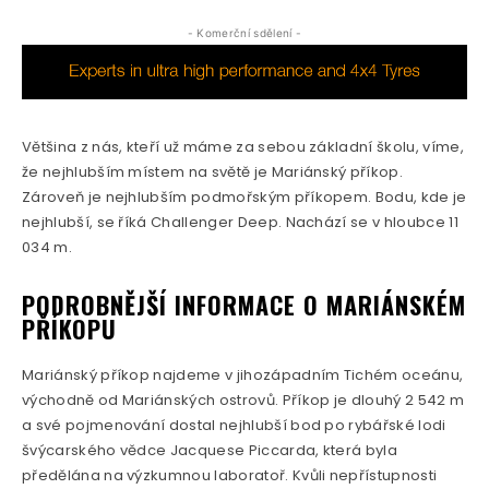
- Komerční sdělení -
Většina z nás, kteří už máme za sebou základní školu, víme,
že nejhlubším místem na světě je Mariánský příkop.
Zároveň je nejhlubším podmořským příkopem. Bodu, kde je
nejhlubší, se říká Challenger Deep. Nachází se v hloubce 11
034 m.
PODROBNĚJŠÍ INFORMACE O MARIÁNSKÉM
PŘÍKOPU
Mariánský příkop najdeme v jihozápadním Tichém oceánu,
východně od Mariánských ostrovů. Příkop je dlouhý 2 542 m
a své pojmenování dostal nejhlubší bod po rybářské lodi
švýcarského vědce Jacquese Piccarda, která byla
předělána na výzkumnou laboratoř. Kvůli nepřístupnosti