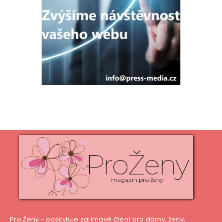
ProŽeny
magazín pro ženy
Pro Ženy - poskytuje zajímavé čtení pro dámy, ženy,