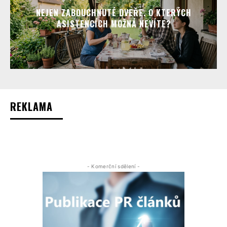
NEJEN ZABOUCHNUTÉ DVEŘE. O KTERÝCH
ASISTENCÍCH MOŽNÁ NEVÍTE?
REKLAMA
- Komerční sdělení -