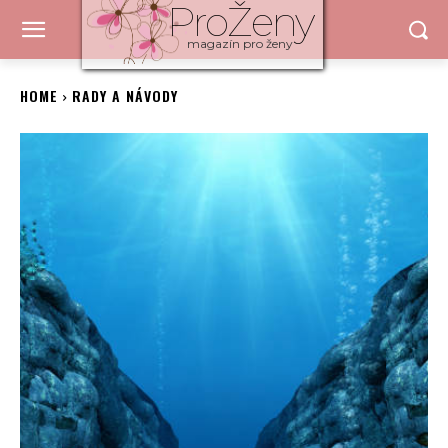
ProŽeny
magazín pro ženy
HOME
RADY A NÁVODY