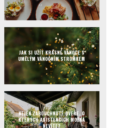
JAK SI UŽÍT KRÁSNÉ VÁNOCE S
UMĚLÝM VÁNOČNÍM STROMKEM
NEJEN ZABOUCHNUTÉ DVEŘE. O
KTERÝCH ASISTENCÍCH MOŽNÁ
NEVÍTE?