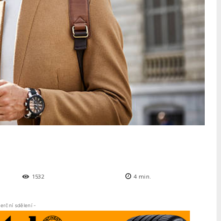
1532
4
min.
erční sdělení -