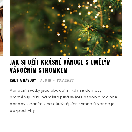
JAK SI UŽÍT KRÁSNÉ VÁNOCE S UMĚLÝM
VÁNOČNÍM STROMKEM
RADY A NÁVODY
ADMIN
-
23.7.2026
Vánoční svátky jsou obdobím, kdy se domovy
proměňují v útulná místa plná světel, ozdob a rodinné
pohody. Jedním z nejdůležitějších symbolů Vánoc je
bezpochyby...