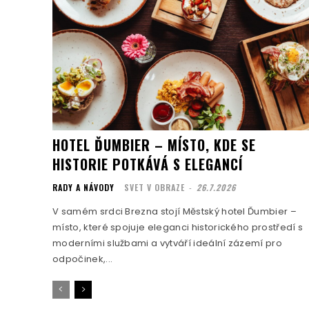
HOTEL ĎUMBIER – MÍSTO, KDE SE
HISTORIE POTKÁVÁ S ELEGANCÍ
RADY A NÁVODY
SVET V OBRAZE
-
26.7.2026
V samém srdci Brezna stojí Městský hotel Ďumbier –
místo, které spojuje eleganci historického prostředí s
moderními službami a vytváří ideální zázemí pro
odpočinek,...