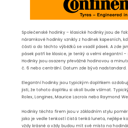
Společenské hodinky – klasické hodinky jsou de fakt
náramkové hodinky vznikly z hodinek kapesních, kd
části a do těchto výběžků se vsadil pásek. A zde j
pásek patří ke klasice, je tenký a velmi elegantní –
Hodinky jsou osazeny převážně hodinovou a minuto
č. 6 nebo centrální. Datum zde bývá nadstandard.
Elegantní hodinky jsou typickým doplňkem ozdobující
jisti, že tohoto doplňku si okolí bude všímat. Typic
Rolex, Longines, Maurice Lacroix nebo Raymond We
Hodinky těchto firem jsou v základním stylu poměr
jako je vedle tenkostí čistá tenká luneta, nejlépe 
vždy krásné a vždy budou mít své místo na hodinář