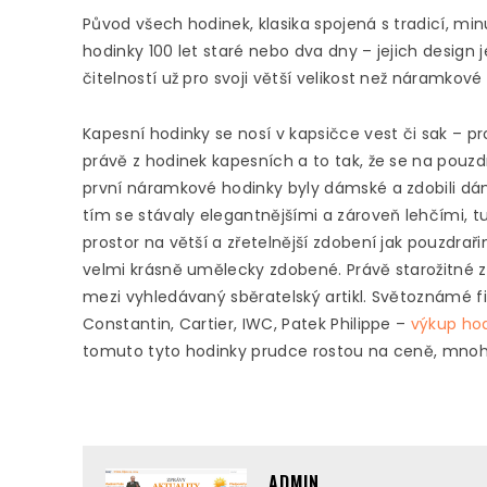
Původ všech hodinek, klasika spojená s tradicí, minu
hodinky 100 let staré nebo dva dny – jejich design j
čitelností už pro svoji větší velikost než náramkové
Kapesní hodinky se nosí v kapsičce vest či sak – p
právě z hodinek kapesních a to tak, že se na pouzd
první náramkové hodinky byly dámské a zdobili dá
tím se stávaly elegantnějšími a zároveň lehčími, t
prostor na větší a zřetelnější zdobení jak pouzdrař
velmi krásně umělecky zdobené. Právě starožitné 
mezi vyhledávaný sběratelský artikl. Světoznámé fi
Constantin, Cartier, IWC, Patek Philippe –
výkup ho
tomuto tyto hodinky prudce rostou na ceně, mnohd
ADMIN