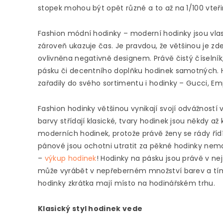
stopek mohou být opět různé a to až na 1/100 vteři
Fashion módní hodinky – moderní hodinky jsou vl
zároveň ukazuje čas. Je pravdou, že většinou je zd
ovlivněna negativně designem. Právě čistý číselník, 
pásku či decentního doplňku hodinek samotných. 
zařadily do svého sortimentu i hodinky – Gucci, Empo
Fashion hodinky většinou vynikají svojí odvážností 
barvy střídají klasické, tvary hodinek jsou někdy a
moderních hodinek, protože právě ženy se rády ří
pánové jsou ochotni utratit za pěkné hodinky nemal
–
výkup hodinek
! Hodinky na pásku jsou právě v nej
může vyrábět v nepřeberném množství barev a tím 
hodinky zkrátka mají místo na hodinářském trhu.
Klasický styl hodinek vede