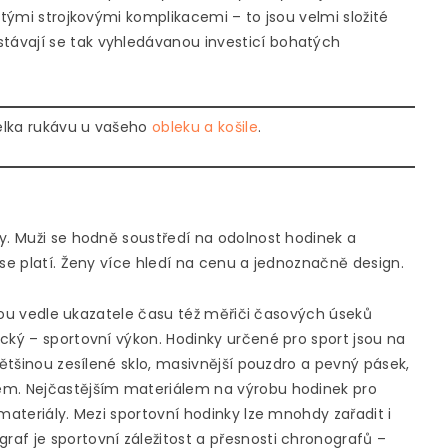
itými strojkovými komplikacemi – to jsou velmi složité
ávají se tak vyhledávanou investicí bohatých
élka rukávu u vašeho
obleku a košile
.
y. Muži se hodně soustředí na odolnost hodinek a
 se platí. Ženy více hledí na cenu a jednoznačně design.
 jsou vedle ukazatele času též měřiči časových úseků
cký – sportovní výkon. Hodinky určené pro sport jsou na
většinou zesílené sklo, masivnější pouzdro a pevný pásek,
em. Nejčastějším materiálem na výrobu hodinek pro
materiály. Mezi sportovní hodinky lze mnohdy zařadit i
af je sportovní záležitost a přesnosti chronografů –