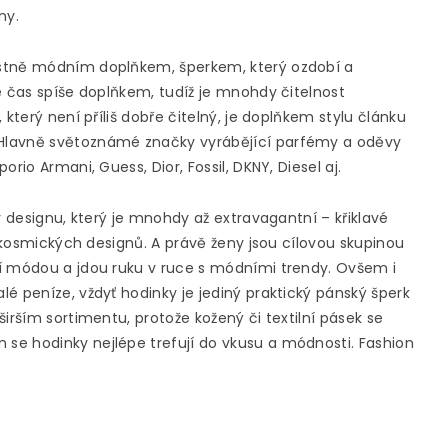
ny.
astně módním doplňkem, šperkem, který ozdobí a
e čas spíše doplňkem, tudíž je mnohdy čitelnost
který není příliš dobře čitelný, je doplňkem stylu článku
Hlavně světoznámé značky vyrábějící parfémy a oděvy
rio Armani, Guess, Dior, Fossil, DKNY, Diesel aj.
v designu, který je mnohdy až extravagantní – křiklavé
ž kosmických designů. A právě ženy jsou cílovou skupinou
dí módou a jdou ruku v ruce s módními trendy. Ovšem i
é peníze, vždyť hodinky je jediný praktický pánský šperk
širším sortimentu, protože kožený či textilní pásek se
se hodinky nejlépe trefují do vkusu a módnosti. Fashion