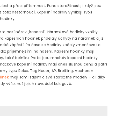
lost a přeci přítomnost. Punc starožitnosti, i když jsou
e totiž nestárnoucí. Kapesní hodinky vynikají svojí
 hodinky.
roto nosí název „kapesní“. Náramkové hodinky vznikly
ro kapesních hodinek přidělaly úchyty na náramek a již
mská zápěstí. Po čase se hodinky začaly zmenšovat a
udíž příjemnějšími na nošení. Kapesní hodinky mají
iny, tak číselníku. Proto jsou mnohdy kapesní hodinky
značkové kapesní hodinky mají dnes slušnou cenu a patří
rmy typu Rolex, Tag Heuer, AP, Breitling, Vacheron
dinek
mají sami zájem o své starožitné modely – a i díky
y výše, než jejich novodobí kolegové.