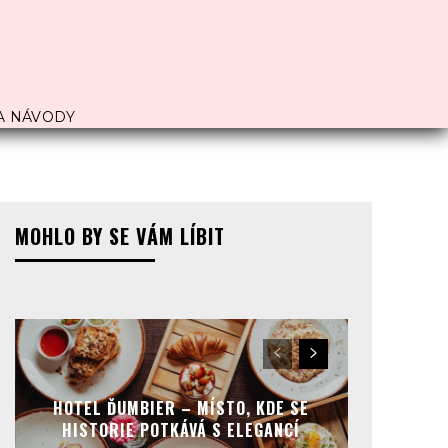
A NÁVODY
MOHLO BY SE VÁM LÍBIT
HOTEL ĎUMBIER – MÍSTO, KDE SE
HISTORIE POTKÁVÁ S ELEGANCÍ