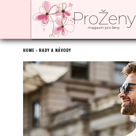
ProŽeny
magazín pro ženy
HOME
RADY A NÁVODY