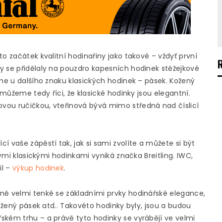
o začátek kvalitní hodinařiny jako takové – vždyť první
y se přidělaly na pouzdro kapesních hodinek stěžejkové
sme u dalšího znaku klasických hodinek – pásek. Kožený
 můžeme tedy říci, že klasické hodinky jsou elegantní.
vou ručičkou, vteřinová bývá mimo středná nad číslicí
 vaše zápěstí tak, jak si sami zvolíte a můžete si být
kými klasickými hodinkami vyniká značka Breitling. IWC,
il –
výkup hodinek
.
ně velmi tenké se základními prvky hodinářské elegance,
kožený pásek atd.. Takovéto hodinky byly, jsou a budou
ském trhu – a právě tyto hodinky se vyrábějí ve velmi