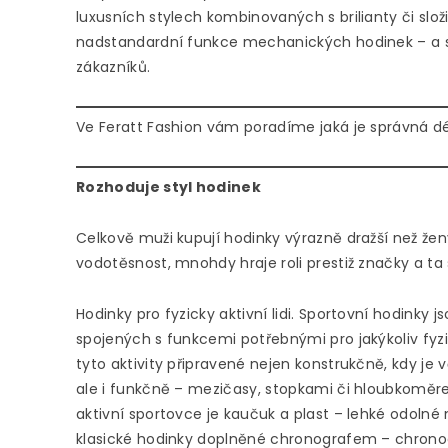
luxusních stylech kombinovaných s brilianty či slož
nadstandardní funkce mechanických hodinek – a st
zákazníků.
Ve Feratt Fashion vám poradíme jaká je správná d
Rozhoduje styl hodinek
Celkově muži kupují hodinky výrazně dražší než žen
vodotěsnost, mnohdy hraje roli prestiž značky a ta
Hodinky pro fyzicky aktivní lidi. Sportovní hodinky
spojených s funkcemi potřebnými pro jakýkoliv fyzi
tyto aktivity připravené nejen konstrukčně, kdy je 
ale i funkčně – mezičasy, stopkami či hloubkoměr
aktivní sportovce je kaučuk a plast – lehké odolné 
klasické hodinky doplněné chronografem – chronogr