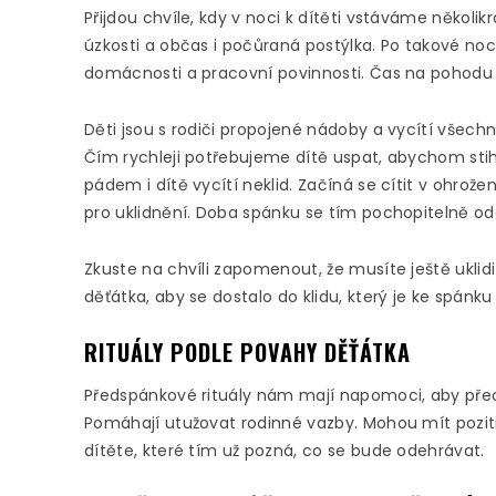
Přijdou chvíle, kdy v noci k dítěti vstáváme několik
úzkosti a občas i počůraná postýlka. Po takové noc
domácnosti a pracovní povinnosti. Čas na pohodu a 
Děti jsou s rodiči propojené nádoby a vycítí všec
Čím rychleji potřebujeme dítě uspat, abychom stih
pádem i dítě vycítí neklid. Začíná se cítit v ohrožen
pro uklidnění. Doba spánku se tím pochopitelně od
Zkuste na chvíli zapomenout, že musíte ještě uklidi
děťátka, aby se dostalo do klidu, který je ke spánk
RITUÁLY PODLE POVAHY DĚŤÁTKA
Předspánkové rituály nám mají napomoci, aby přecho
Pomáhají utužovat rodinné vazby. Mohou mít poziti
dítěte, které tím už pozná, co se bude odehrávat.