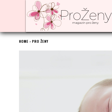
ProŽeny
magazín pro ženy
HOME
PRO ŽENY