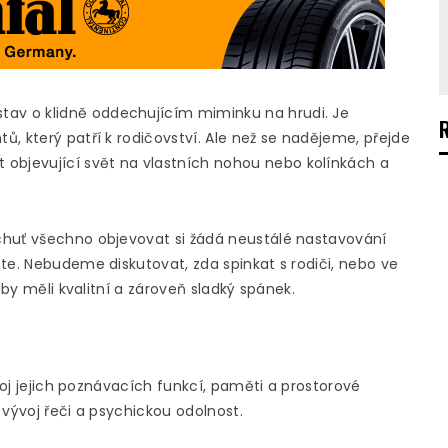
av o klidně oddechujícím miminku na hrudi. Je
, který patří k rodičovství. Ale než se nadějeme, přejde
bjevující svět na vlastních nohou nebo kolínkách a
chuť všechno objevovat si žádá neustálé nastavování
te. Nebudeme diskutovat, zda spinkat s rodiči, nebo ve
aby měli kvalitní a zároveň sladký spánek.
zvoj jejich poznávacích funkcí, paměti a prostorové
vývoj řeči a psychickou odolnost.