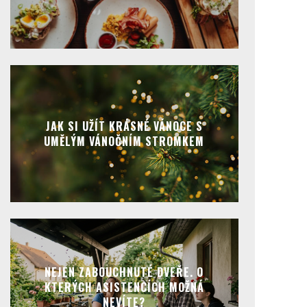
JAK SI UŽÍT KRÁSNÉ VÁNOCE S
UMĚLÝM VÁNOČNÍM STROMKEM
NEJEN ZABOUCHNUTÉ DVEŘE. O
KTERÝCH ASISTENCÍCH MOŽNÁ
NEVÍTE?