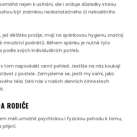
máhá nejen k usínání, ale i snižuje důsledky stresu.
 mohou být známkou nedostatečného či nekvalitního
, jež děťátko prožije, mají na spánkovou hygienu značný
lké množství podnětů. Během spánku je nutné tyto
 podle svých individuálních potřeb.
v tom napovědět ranní pohled. Jestliže na nás koukají
ávat z postele. Zamysleme se, jestli my sami, jako
vého těla. Děti nás v našich denních činnostech
i.
DA RODIČE
tem měli umožnit psychickou i fyzickou pohodu k tomu,
 přijetí.