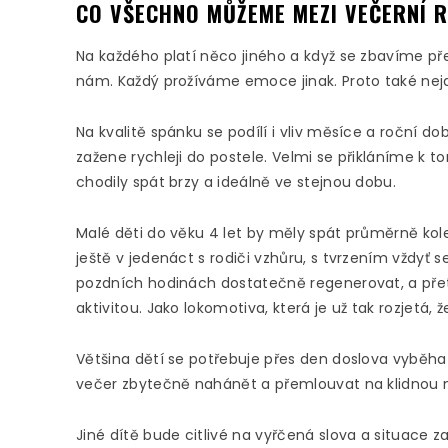
CO VŠECHNO MŮŽEME MEZI VEČERNÍ R
Na každého platí něco jiného a když se zbavíme př
nám. Každý prožíváme emoce jinak. Proto také nej
Na kvalitě spánku se podílí i vliv měsíce a roční do
zažene rychleji do postele. Velmi se přikláníme k 
chodily spát brzy a ideálně ve stejnou dobu.
Malé děti do věku 4 let by měly spát průměrně ko
ještě v jedenáct s rodiči vzhůru, s tvrzením vždyť s
pozdních hodinách dostatečně regenerovat, a přet
aktivitou. Jako lokomotiva, která je už tak rozjetá, 
Většina dětí se potřebuje přes den doslova vyběh
večer zbytečně nahánět a přemlouvat na klidnou m
Jiné dítě bude citlivé na vyřčená slova a situace z