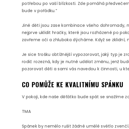
potřebou po vaší blízkosti. Zde pomáhá předvečern
bude v pořádku.”
Jiné děti jsou zase kombinace všeho dohromady, 
nejprve uklidit hračky, které jsou rozházené po poko
zavřeme oči a zhluboka dýcháme. Když se zklidní, 
Je sice trošku obtížnější vypozorovat, jaký typ je z
rodič rozezná, kdy je nutné udělat změnu, jenž bud
pozorovat děti a sami vás navedou k činnosti, u kter
CO POMŮŽE KE KVALITNÍMU SPÁNKU
V pokoji, kde naše děťátko bude spát se snažíme zaj
TMA
Spánek by nemělo rušit žádné umělé světlo zvenčí