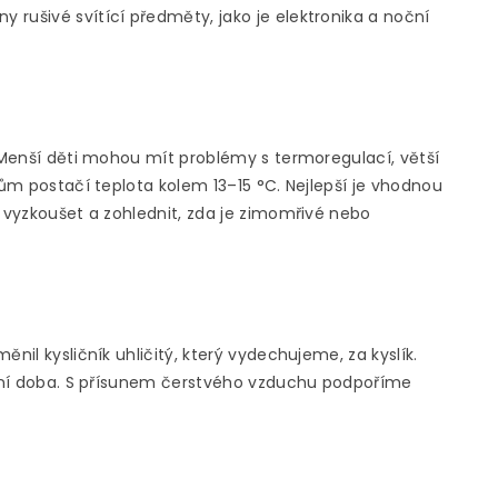
rušivé svítící předměty, jako je elektronika a noční
. Menší děti mohou mít problémy s termoregulací, větší
kům postačí teplota kolem 13–15 °C. Nejlepší je vhodnou
ě vyzkoušet a zohlednit, zda je zimomřivé nebo
nil kysličník uhličitý, který vydechujeme, za kyslík.
roční doba. S přísunem čerstvého vzduchu podpoříme