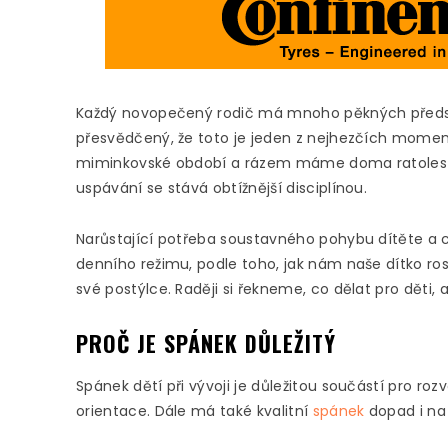
Každý novopečený rodič má mnoho pěkných předst
přesvědčený, že toto je jeden z nejhezčích momentů
miminkovské období a rázem máme doma ratolest o
uspávání se stává obtížnější disciplínou.
Narůstající potřeba soustavného pohybu dítěte a 
denního režimu, podle toho, jak nám naše dítko ros
své postýlce. Raději si řekneme, co dělat pro děti, 
PROČ JE SPÁNEK DŮLEŽITÝ
Spánek dětí při vývoji je důležitou součástí pro ro
orientace. Dále má také kvalitní
spánek
dopad i na 