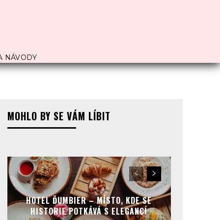
A NÁVODY
MOHLO BY SE VÁM LÍBIT
HOTEL ĎUMBIER – MÍSTO, KDE SE
HISTORIE POTKÁVÁ S ELEGANCÍ