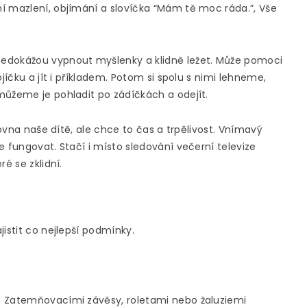
í mazlení, objímání a slovíčka “Mám tě moc ráda.”, Vše
nedokážou vypnout myšlenky a klidně ležet. Může pomoci
jíčku a jít i příkladem. Potom si spolu s nimi lehneme,
můžeme je pohladit po zádíčkách a odejít.
rovna naše dítě, ale chce to čas a trpělivost. Vnímavý
e fungovat. Stačí i místo sledování večerní televize
é se zklidní.
istit co nejlepší podmínky.
. Zatemňovacími závěsy, roletami nebo žaluziemi