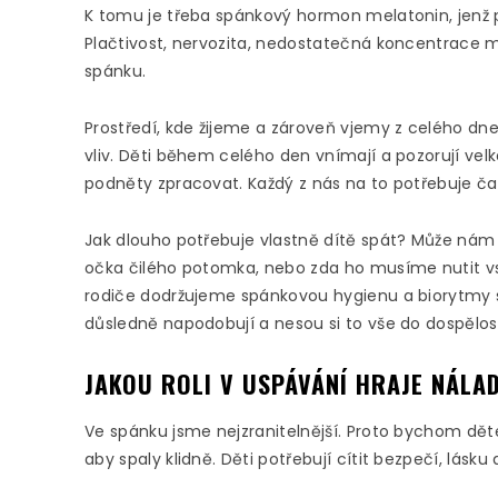
K tomu je třeba spánkový hormon melatonin, jenž po
Plačtivost, nervozita, nedostatečná koncentrace
spánku.
Prostředí, kde žijeme a zároveň vjemy z celého dne
vliv. Děti během celého den vnímají a pozorují ve
podněty zpracovat. Každý z nás na to potřebuje čas
Jak dlouho potřebuje vlastně dítě spát? Může nám 
očka čilého potomka, nebo zda ho musíme nutit vst
rodiče dodržujeme spánkovou hygienu a biorytmy s
důsledně napodobují a nesou si to vše do dospělost
JAKOU ROLI V USPÁVÁNÍ HRAJE NÁLA
Ve spánku jsme nejzranitelnější. Proto bychom dě
aby spaly klidně. Děti potřebují cítit bezpečí, lásku a