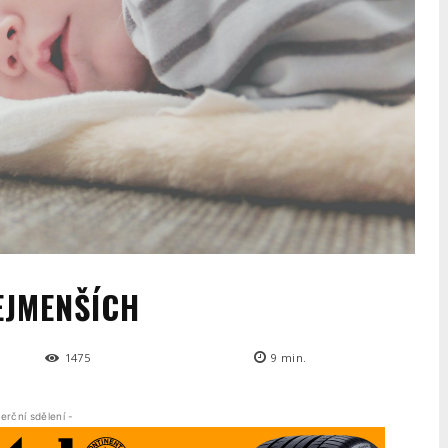
EJMENŠÍCH
1475
9
min.
erční sdělení -