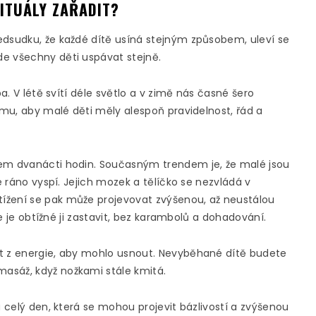
ITUÁLY ZAŘADIT?
edsudku, že každé dítě usíná stejným způsobem, uleví se
de všechny děti uspávat stejně.
ba. V létě svítí déle světlo a v zimě nás časné šero
tomu, aby malé děti měly alespoň pravidelnost, řád a
lem dvanácti hodin. Současným trendem je, že malé jsou
e ráno vyspí. Jejich mozek a tělíčko se nezvládá v
ížení se pak může projevovat zvýšenou, až neustálou
že je obtížné ji zastavit, bez karambolů a dohadování.
at z energie, aby mohlo usnout. Nevyběhané dítě budete
asáž, když nožkami stále kmitá.
a celý den, která se mohou projevit bázlivostí a zvýšenou