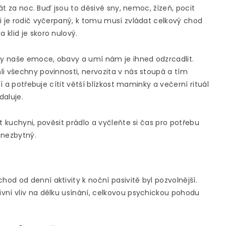
rát za noc. Buď jsou to děsivé sny, nemoc, žízeň, pocit
i je rodič vyčerpaný, k tomu musí zvládat celkový chod
klid je skoro nulový.
hny naše emoce, obavy a umí nám je ihned odzrcadlit.
li všechny povinnosti, nervozita v nás stoupá a tím
í a potřebuje cítit větší blízkost maminky a večerní rituál
daluje.
t kuchyni, pověsit prádlo a vyčleňte si čas pro potřebu
u nezbytný.
d od denní aktivity k noční pasivitě byl pozvolnější.
vní vliv na délku usínání, celkovou psychickou pohodu