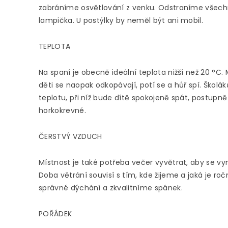
zabráníme osvětlování z venku. Odstraníme všechny 
lampička. U postýlky by neměl být ani mobil.
TEPLOTA
Na spaní je obecně ideální teplota nižší než 20 °C
děti se naopak odkopávají, potí se a hůř spí. Školá
teplotu, při níž bude dítě spokojeně spát, postupn
horkokrevné.
ČERSTVÝ VZDUCH
Místnost je také potřeba večer vyvětrat, aby se vymě
Doba větrání souvisí s tím, kde žijeme a jaká je 
správné dýchání a zkvalitníme spánek.
POŘÁDEK