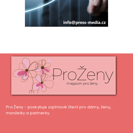
ProŽeny
magazín pro ženy
Pro Ženy - poskytuje zajímavé čtení pro dámy, ženy,
manželky a partnerky.