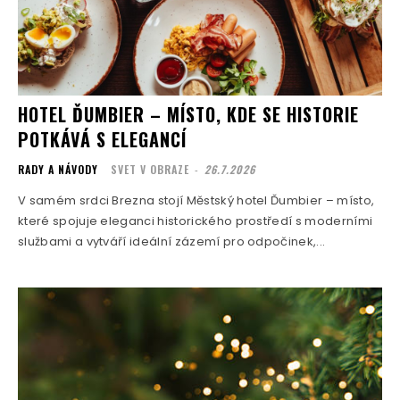
HOTEL ĎUMBIER – MÍSTO, KDE SE HISTORIE
POTKÁVÁ S ELEGANCÍ
RADY A NÁVODY
SVET V OBRAZE
-
26.7.2026
V samém srdci Brezna stojí Městský hotel Ďumbier – místo,
které spojuje eleganci historického prostředí s moderními
službami a vytváří ideální zázemí pro odpočinek,...