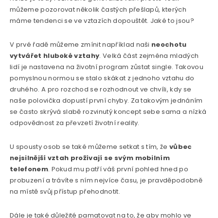
můžeme pozorovat několik častých přešlapů, kterých
máme tendenci se ve vztazích dopouštět. Jaké to jsou?
V prvé řadě můžeme zmínit například naši
neochotu
vytvářet hluboké vztahy
. Velká část zejména mladých
lidí je nastavena na životní program zůstat single. Takovou
pomyslnou normou se stalo skákat z jednoho vztahu do
druhého. A pro rozchod se rozhodnout ve chvíli, kdy se
naše polovička dopustí první chyby. Za takovým jednáním
se často skrývá slabě rozvinutý koncept sebe sama a nízká
odpovědnost za převzetí životní reality.
U spousty osob se také můžeme setkat s tím, že
vůbec
nejsilnější vztah prožívají se svým mobilním
telefonem
. Pokud mu patří váš první pohled hned po
probuzení a trávíte s ním nejvíce času, je pravděpodobně
na místě svůj přístup přehodnotit.
Dále je také důležité pamatovat na to, že aby mohlo ve