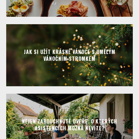
JAK SI UŽÍT KRÁSNÉ VÁNOCE S UMĚLÝM
VÁNOČNÍM STROMKEM
NEJEN ZABOUCHNUTÉ DVEŘE. O KTERÝCH
ASISTENCÍCH MOŽNÁ NEVÍTE?