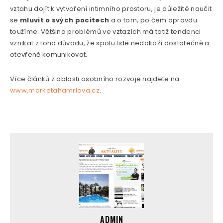
vztahu dojít k vytvoření intimního prostoru, je důležité naučit
se
mluvit o svých pocitech
a o tom, po čem opravdu
toužíme. Většina problémů ve vztazích má totiž tendenci
vznikat z toho důvodu, že spolu lidé nedokáží dostatečně a
otevřeně komunikovat.
Více článků z oblasti osobního rozvoje najdete na
www.marketahamrlova.cz
.
ADMIN