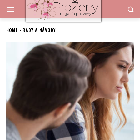
ProŽeny
magazín pro ženy
HOME
RADY A NÁVODY