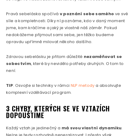
Pravá sebeláska spočívá
v poznání sebe samého
ve své
síle a kompletnosti. Díky ní poznáme, kdo v daný moment
jsme, kam kráčíme a jaký je vlastně náš záměr. Pokud
nedokážeme přijmout sami sebe, jen těžko budeme
opravdu upřímně milovat někoho dalšího.
Zdravou sebelásku je přitom důležité
nezaměňovat se
sobectvím
, které by nevidělo potřeby druhých. O tom to
není.
TIP
: Osvojte si techniky v rámci
NLP metody
a absolvujte
komplexní vzdělávací program.
3 CHYBY, KTERÝCH SE VE VZTAZÍCH
DOPOUŠTÍME
Každý vztah je jedinečný a
má svou vlastní dynamiku
.
Nelze je tedy rozhodně generalizovat. I přesto však