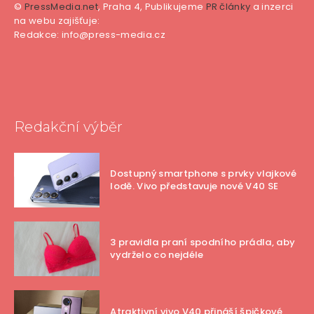
©
PressMedia.net
, Praha 4, Publikujeme
PR články
a inzerci
na webu zajišťuje:
Redakce: info@press-media.cz
Redakční výběr
Dostupný smartphone s prvky vlajkové
lodě. Vivo představuje nové V40 SE
3 pravidla praní spodního prádla, aby
vydrželo co nejdéle
Atraktivní vivo V40 přináší špičkové