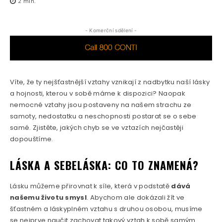
2
min.
- Komerční sdělení -
Víte, že ty nejšťastnější vztahy vznikají z nadbytku naší lásky
a hojnosti, kterou v sobě máme k dispozici? Naopak
nemocné vztahy jsou postaveny na našem strachu ze
samoty, nedostatku a neschopnosti postarat se o sebe
samé. Zjistěte, jakých chyb se ve vztazích nejčastěji
dopouštíme.
LÁSKA A SEBELÁSKA: CO TO ZNAMENÁ?
Lásku můžeme přirovnat k síle, která v podstatě
dává
našemu životu smysl
. Abychom ale dokázali žít ve
šťastném a láskyplném vztahu s druhou osobou, musíme
se nejprve naučit zachovat takový vztah k sobě samým.